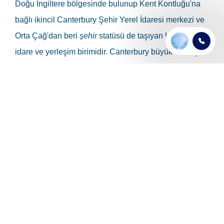
Doğu İngiltere bölgesinde bulunup Kent Kontluğu'na
bağlı ikincil Canterbury Şehir Yerel İdaresi merkezi ve
Orta Çağ'dan beri
şehir
statüsü de taşıyan bir yerel
idare ve yerleşim birimidir. Canterbury büyük ve küçük
yaş öğrenciler için modern yapısı, tarihi görüntüsü,
mükemmel alışveriş merkezleri, kozmopolit kafeleri,
restoranları ve eğlence merkezleri ile eğitim için
mükemmel bir seçim olacaktır. Tarihi Canterbury şehri
üç üniversiteye ev sahipliği yapmaktadır ve bu yüzden
öğrenciler için mükemmel bir yerdir. Canterbury’ den
Londra’ya ulaşım çok rahattır. İki şehir arasında 1,5
saat mesafe bulunmaktadır. Kentish Bölgesi
”İngiltere’nin Bahçesi” olarak bilinir. Channel Tunnel
(Manş Tüneli)’ in açılması ile Canterbury’ den