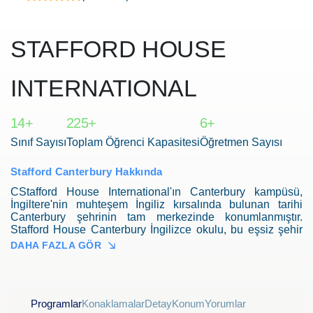
STAFFORD HOUSE
INTERNATIONAL
14+
225+
6+
Sınıf Sayısı
Toplam Öğrenci Kapasitesi
Öğretmen Sayısı
Stafford Canterbury Hakkında
CStafford House International'ın Canterbury kampüsü,
İngiltere'nin muhteşem İngiliz kırsalında bulunan tarihi
Canterbury şehrinin tam merkezinde konumlanmıştır.
Stafford House Canterbury İngilizce okulu, bu eşsiz şehir
merkezine yalnızca birkaç dakikalık yürüme mesafesinde
DAHA FAZLA GÖR
yer alır ve öğrencilere bu tarih dolu atmosferi en yüksek
düzeyde yaşama şansı sunar. Özellikle İngilizce öğrenme
hedefleyen öğrenciler için Stafford House Canterbury
İngilizce okulu, tarihin içine karışmış bu şehirde eşsiz bir
Programlar
Konaklamalar
Detay
Konum
Yorumlar
öğrenme deneyimi sunar. Bu kampüs, klasik İngiliz