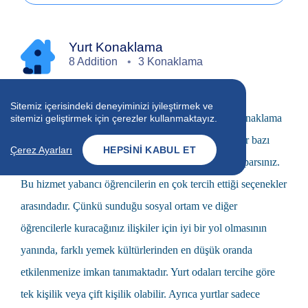
Yurt Konaklama
8 Addition
3 Konaklama
Konaklama için en iyi seçeneklerden biri yurtlardır.
Sitemiz içerisindeki deneyiminizi iyileştirmek ve
Öğrenciyseniz üniversitelerin çoğu size yurtlarda konaklama
sitemizi geliştirmek için çerezler kullanmaktayız.
imkanı tanır. Birçok yurtta yemek verilmekle beraber bazı
Çerez Ayarları
HEPSINI KABUL ET
yurtlarda mutfaklarda kendi yemeğinizi kendiniz yaparsınız.
Bu hizmet yabancı öğrencilerin en çok tercih ettiği seçenekler
arasındadır. Çünkü sunduğu sosyal ortam ve diğer
öğrencilerle kuracağınız ilişkiler için iyi bir yol olmasının
yanında, farklı yemek kültürlerinden en düşük oranda
etkilenmenize imkan tanımaktadır. Yurt odaları tercihe göre
tek kişilik veya çift kişilik olabilir. Ayrıca yurtlar sadece