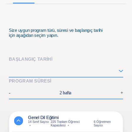
deneyimini arzulayan ve İngiltere'nin büyüleyici
atmosferine kendini kaptırmak isteyen öğrenciler için ideal
bir öğrenme merkezini temsil eder.
Size uygun program türü, süresi ve başlangıç tarihi
için aşağıdan seçim yapın.
BAŞLANGIÇ TARİHİ
PROGRAM SÜRESİ
-
2 hafta
+
Genel Dil Eğitimi
14 Sınıf Sayısı
225 Toplam Öğrenci
6 Öğretmen
Kapasitesi
Sayısı