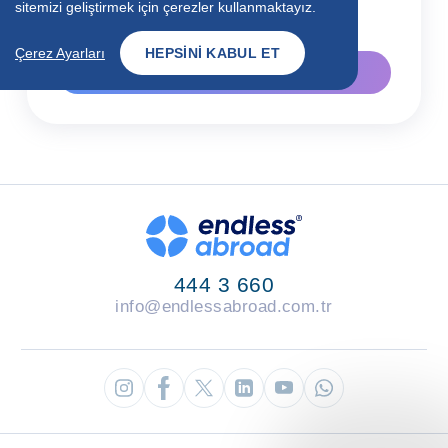
sitemizi geliştirmek için çerezler kullanmaktayız.
okudum, kabul ediyorum.
Çerez Ayarları
HEPSINI KABUL ET
GÖNDER
444 3 660
info@endlessabroad.com.tr