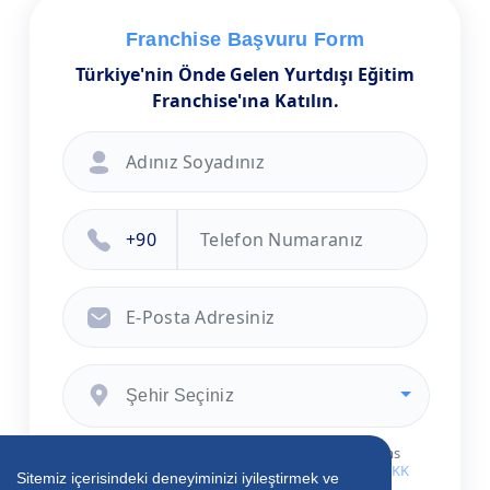
Franchise Başvuru Form
Türkiye'nin Önde Gelen Yurtdışı Eğitim
Franchise'ına Katılın.
Şehir Seçiniz
Endless Abroad indirimli kampanyalarından sms
veya mail yolu ile bilgilendirilmek istiyorum.
KVKK
Sitemiz içerisindeki deneyiminizi iyileştirmek ve
Aydınlatma Metni
ni ve
Gizlilik Politikası
nı