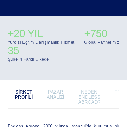
+20 YIL
+750
Yurdışı Eğitim Danışmanlık Hizmeti
Global Partnerimiz
35
Şube, 4 Farklı Ülkede
ŞIRKET
PAZAR
NEDEN
FRAN
PROFILI
ANALIZI
ENDLESS
MO
ABROAD?
Endless Abroad, 2006 yılında İstanbul’da kurulmuş̧ bir