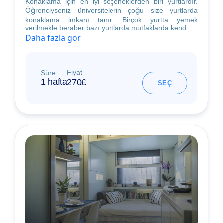
Konaklama için en iyi seçeneklerden biri yurtlardır.
Öğrenciyseniz üniversitelerin çoğu size yurtlarda
konaklama imkanı tanır. Birçok yurtta yemek
verilmekle beraber bazı yurtlarda mutfaklarda kend..
Daha fazla gör
Fiyat
Süre
1 hafta
270£
SEÇ