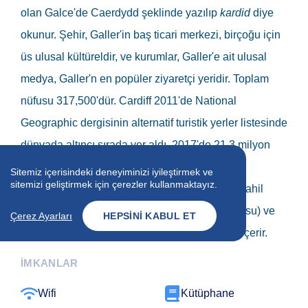
olan Galce'de
Caerdydd
şeklinde yazılıp
kardid
diye
okunur. Şehir, Galler'in baş ticari merkezi, birçoğu için
üs ulusal kültüreldir, ve kurumlar, Galler'e ait ulusal
medya, Galler'n en popüler ziyaretçi yeridir. Toplam
nüfusu 317,500'dür. Cardiff 2011'de National
Geographic dergisinin alternatif turistik yerler listesinde
dünyada altıncı sırada yer aldı. 2017'de 21,3 milyon
ziyaretçi ile Galler'deki en popüler
Sitemiz içerisindeki deneyiminizi iyileştirmek ve
sitemizi geliştirmek için çerezler kullanmaktayız.
destinasyondur. Cardiff Körfezi'ndeki yeni bir sahil
bölgesini, Senedd binasını (Galler Parlamentosu) ve
Çerez Ayarları
HEPSINI KABUL ET
Galler Millennium Merkezi sanat kompleksini içerir.
İMKANLAR
Wifi
Kütüphane