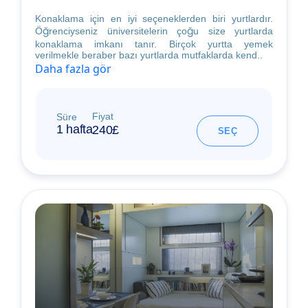
Konaklama için en iyi seçeneklerden biri yurtlardır.
Öğrenciyseniz üniversitelerin çoğu size yurtlarda
konaklama imkanı tanır. Birçok yurtta yemek
verilmekle beraber bazı yurtlarda mutfaklarda kend..
Daha fazla gör
Fiyat
Süre
1 hafta
240£
SEÇ