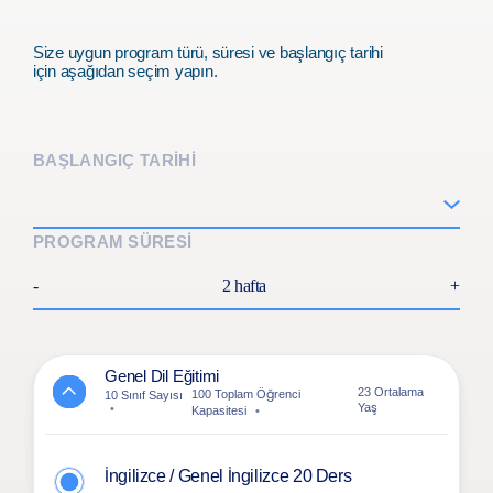
Size uygun program türü, süresi ve başlangıç tarihi
için aşağıdan seçim yapın.
BAŞLANGIÇ TARİHİ
PROGRAM SÜRESİ
-
2 hafta
+
Genel Dil Eğitimi
23 Ortalama
100 Toplam Öğrenci
10 Sınıf Sayısı
Yaş
Kapasitesi
İngilizce / Genel İngilizce 20 Ders