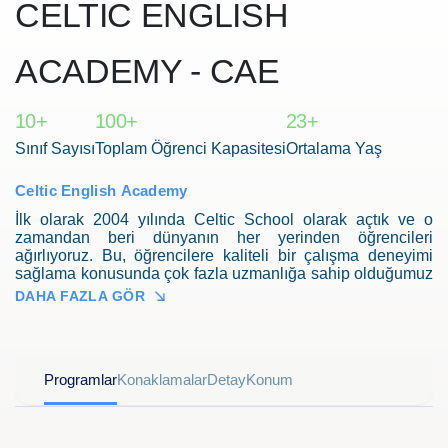
CELTIC ENGLISH
ACADEMY - CAE
10+
100+
23+
Sınıf Sayısı
Toplam Öğrenci Kapasitesi
Ortalama Yaş
Celtic English Academy
İlk olarak 2004 yılında Celtic School olarak açtık ve o
zamandan beri dünyanın her yerinden öğrencileri
ağırlıyoruz. Bu, öğrencilere kaliteli bir çalışma deneyimi
sağlama konusunda çok fazla uzmanlığa sahip olduğumuz
anlamına gelir. Mükemmel temel öğretim ekibimiz,
DAHA FAZLA GÖR
akademik ve ofis destek ekiplerimizle tamamlanmaktadır.
Bu ekipler, dost canlısı ve misafirperver İngilizce
akademimizin her gün sorunsuz çalışmasını sağlar.
Programlar
Konaklamalar
Detay
Konum