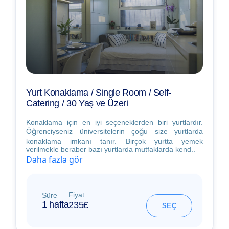
Yurt Konaklama / Single Room / Self-
Catering / 30 Yaş ve Üzeri
Konaklama için en iyi seçeneklerden biri yurtlardır.
Öğrenciyseniz üniversitelerin çoğu size yurtlarda
konaklama imkanı tanır. Birçok yurtta yemek
verilmekle beraber bazı yurtlarda mutfaklarda kend..
Daha fazla gör
Fiyat
Süre
1 hafta
235£
SEÇ