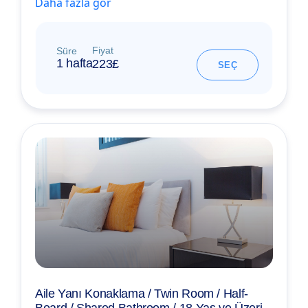
Daha fazla gör
Fiyat
Süre
1 hafta
223£
SEÇ
Aile Yanı Konaklama / Twin Room / Half-