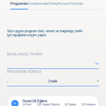
Programlar
Konaklamalar
Detay
Konum
Yorumlar
atlayabileceğiniz garanti etmektedir. Her yıl 150 farklı
ülkeden 40.000 öğrenciyi ağırlamaktadır. Öğrencilerin
%97’si kaplan okullarını önemsemektedir.
Size uygun program türü, süresi ve başlangıç tarihi
için aşağıdan seçim yapın.
BAŞLANGIÇ TARİHİ
PROGRAM SÜRESİ
-
2 hafta
+
Genel Dil Eğitimi
10 Sınıf
235 Toplam Öğrenci
53 Toplam
23 Ortalama