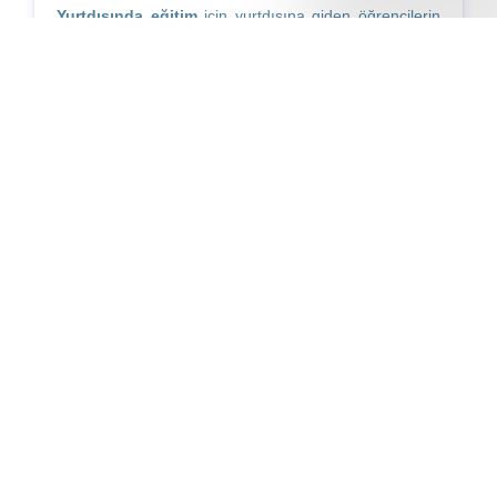
Yurtdışında eğitim
için yurtdışına giden öğrencilerin
en çok tercih ettiği konaklama türü
aile
yanı
konaklamasıdır. Aile yanında konaklamalar, yeni
bir dil öğrenir..
Daha fazla gör
Fiyat
Süre
1 hafta
318£
SEÇ
SEÇENEKLERİ GİZLE
Residence
8 Addition
2 Konaklama
Wi-Fi
Kişisel Çalışma Yeri