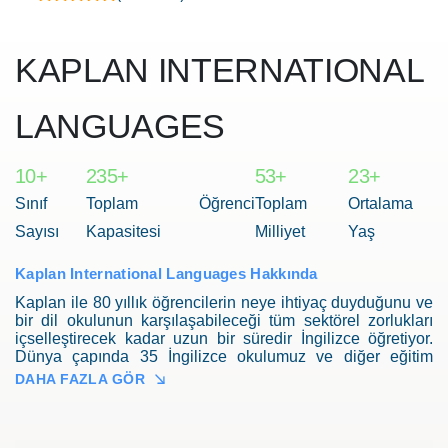
KAPLAN INTERNATIONAL
LANGUAGES
10+
235+
53+
23+
Sınıf
Toplam Öğrenci
Toplam
Ortalama
Sayısı
Kapasitesi
Milliyet
Yaş
Kaplan International Languages Hakkında
Kaplan ile 80 yıllık öğrencilerin neye ihtiyaç duyduğunu ve
bir dil okulunun karşılaşabileceği tüm sektörel zorlukları
içselleştirecek kadar uzun bir süredir İngilizce öğretiyor.
Dünya çapında 35 İngilizce okulumuz ve diğer eğitim
alanlarında da uzmanlaşmış bölümler ve tüm dünyada,
DAHA FAZLA GÖR
birbirinden güzel şehirlerde İngilizce, Fransızca, Almanca
ve İspanyolca kursları sunulmaktadır. Birçok ülkedeki
kurslar da, Avrupa Dilleri Ortak Çerçeve Programı (CEFR)
kapsamında ve düzeyinde on haftada bir üst seviyeye