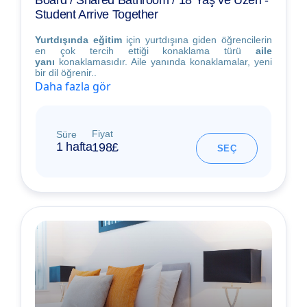
Board / Shared Bathroom / 18 Yaş ve Üzeri -
Student Arrive Together
Yurtdışında eğitim
için yurtdışına giden öğrencilerin
en çok tercih ettiği konaklama türü
aile
yanı
konaklamasıdır. Aile yanında konaklamalar, yeni
bir dil öğrenir..
Daha fazla gör
Fiyat
Süre
1 hafta
198£
SEÇ