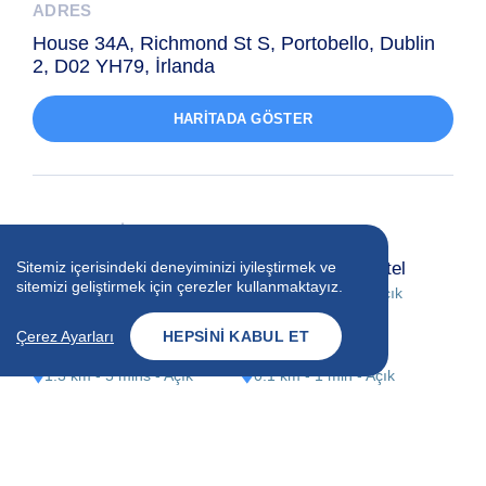
ADRES
House 34A, Richmond St S, Portobello, Dublin
2, D02 YH79, İrlanda
HARITADA GÖSTER
YAKINDAKI YERLER
The Green Hotel
Camden Court Hotel
Sitemiz içerisindeki deneyiminizi iyileştirmek ve
sitemizi geliştirmek için çerezler kullanmaktayız.
1.0 km - 5 mins
- Açık
0.4 km - 2 mins
- Açık
Çerez Ayarları
HEPSINI KABUL ET
Mespil Hotel
Portobello Bar
1.3 km - 5 mins
- Açık
0.1 km - 1 min
- Açık