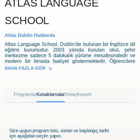
ATLAS LANGUAGE
SCHOOL
Atlas Dublin Hakkında
Atlas Language School, Dublin'de bulunan bir İngilizce dil
eğitimi kurumudur. 2003 yılında kurulan okul, şehir
merkezine sadece 5 dakikalık yürüme mesafesindedir ve
modern bir binada faaliyet göstermektedir. Öğrencilere
İngilizce dil becerilerini geliştirmek ve İrlanda kültürünü
DAHA FAZLA GÖR
deneyimlemek için çeşitli sosyal ve kültürel etkinlikler
sunar. Genel İngilizce, Yoğun İngilizce, İş İngilizcesi, IELTS
ve Cambridge Sınav Hazırlık programları gibi çeşitli dil
kurslarının yanı sıra özel ilgi alanlarına yönelik
Programlar
Konaklamalar
Detay
Konum
yoğunlaştırılmış programlar da sunmaktadır.
Size uygun program türü, süresi ve başlangıç tarihi
için aşağıdan seçim yapın.