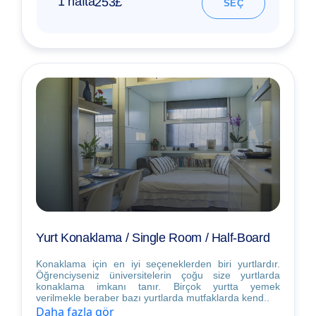
1 hafta
253£
SEÇ
Yurt Konaklama / Single Room / Half-Board
Konaklama için en iyi seçeneklerden biri yurtlardır.
Öğrenciyseniz üniversitelerin çoğu size yurtlarda
konaklama imkanı tanır. Birçok yurtta yemek
verilmekle beraber bazı yurtlarda mutfaklarda kend..
Daha fazla gör