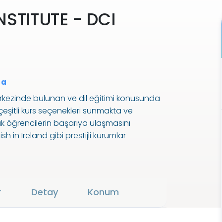
STITUTE - DCI
da
 merkezinde bulunan ve dil eğitimi konusunda
çeşitli kurs seçenekleri sunmakta ve
k öğrencilerin başarıya ulaşmasını
 in Ireland gibi prestijli kurumlar
eli eğitim standartlarını garanti
ELTS ve Cambridge sınav hazırlıkları gibi
, bire bir özel dersler ve online programlar
r
Detay
Konum