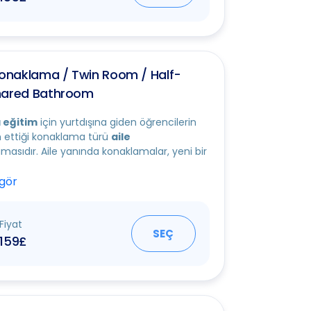
Konaklama / Twin Room / Half-
hared Bathroom
 eğitim
için yurtdışına giden öğrencilerin
h ettiği konaklama türü
aile
asıdır. Aile yanında konaklamalar, yeni bir
 gör
Fiyat
SEÇ
159£