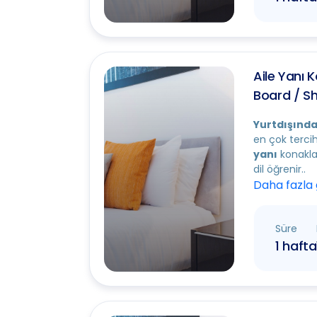
Aile Yanı 
Board / S
Yurtdışında
en çok terci
yanı
konaklam
dil öğrenir..
Daha fazla
Süre
1 hafta