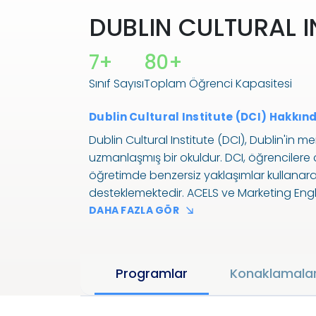
DUBLIN CULTURAL IN
7+
80+
Sınıf Sayısı
Toplam Öğrenci Kapasitesi
Dublin Cultural Institute (DCI) Hakkın
Dublin Cultural Institute (DCI), Dublin'in
uzmanlaşmış bir okuldur. DCI, öğrencilere 
öğretimde benzersiz yaklaşımlar kullanara
desteklemektedir. ACELS ve Marketing English
tarafından akredite edilen DCI, yüksek kalit
DAHA FAZLA GÖR
etmektedir. Genel İngilizce, İş İngilizcesi, I
geniş bir kurs yelpazesi sunmanın yanı sıra
da mevcuttur.
Programlar
Konaklamala