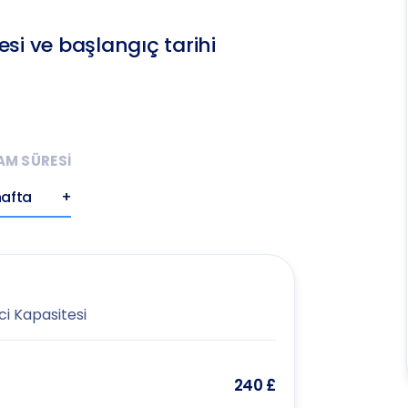
si ve başlangıç tarihi
M SÜRESİ
hafta
+
i Kapasitesi
240 £