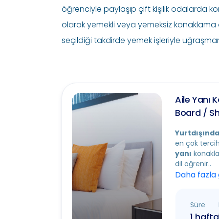
öğrenciyle paylaşıp çift kişilik odalarda 
olarak yemekli veya yemeksiz konaklama 
seçildiği takdirde yemek işleriyle uğraşma
Aile Yanı 
Board / S
Yurtdışında
en çok terci
yanı
konaklam
dil öğrenir..
Daha fazla
Süre
1 hafta