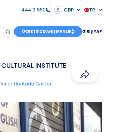
444 3 660
GBP
TR
£
ÜCRETSİZ DANIŞMANLIK
GİRİŞ YAP
 CULTURAL INSTITUTE
İrlanda
Haritada Göster