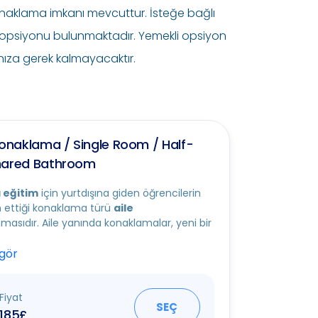
konaklama imkanı mevcuttur. İsteğe bağlı
opsiyonu bulunmaktadır. Yemekli opsiyon
nıza gerek kalmayacaktır.
Konaklama / Single Room / Half-
hared Bathroom
 eğitim
için yurtdışına giden öğrencilerin
h ettiği konaklama türü
aile
asıdır. Aile yanında konaklamalar, yeni bir
 gör
Fiyat
SEÇ
185£