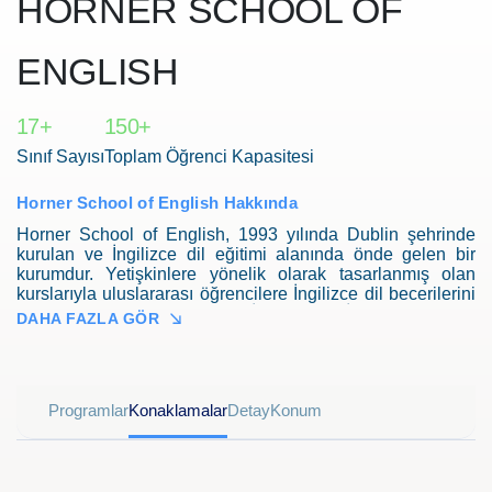
HORNER SCHOOL OF
ENGLISH
17+
150+
Sınıf Sayısı
Toplam Öğrenci Kapasitesi
Horner School of English Hakkında
Horner School of English, 1993 yılında Dublin şehrinde
kurulan ve İngilizce dil eğitimi alanında önde gelen bir
kurumdur. Yetişkinlere yönelik olarak tasarlanmış olan
kurslarıyla uluslararası öğrencilere İngilizce dil becerilerini
geliştirme fırsatı sunar. Genel İngilizce, iş İngilizcesi, sınav
DAHA FAZLA GÖR
hazırlığı ve akademik çalışmalar için özel ders programları
sunan okul, öğrencilerine Dublin şehrinin canlı kültürünü
ve yaşam tarzını deneyimleme imkanı da sunar. Ayrıca,
konaklama ve rehberli turlar gibi ek hizmetlerle öğrencilerin
Programlar
Konaklamalar
Detay
Konum
İrlanda'da rahat bir öğrenme deneyimi yaşamasını sağlar.