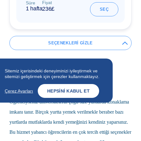
Fiyat
Süre
1 hafta
236£
SEÇ
SEÇENEKLERİ GİZLE
Yurt Konaklama
Sitemiz içerisindeki deneyiminizi iyileştirmek ve
8 Addition
1 Konaklama
sitemizi geliştirmek için çerezler kullanmaktayız.
Çerez Ayarları
HEPSINI KABUL ET
Konaklama için en iyi seçeneklerden biri yurtlardır.
Öğrenciyseniz üniversitelerin çoğu size yurtlarda konaklama
imkanı tanır. Birçok yurtta yemek verilmekle beraber bazı
yurtlarda mutfaklarda kendi yemeğinizi kendiniz yaparsınız.
Bu hizmet yabancı öğrencilerin en çok tercih ettiği seçenekler