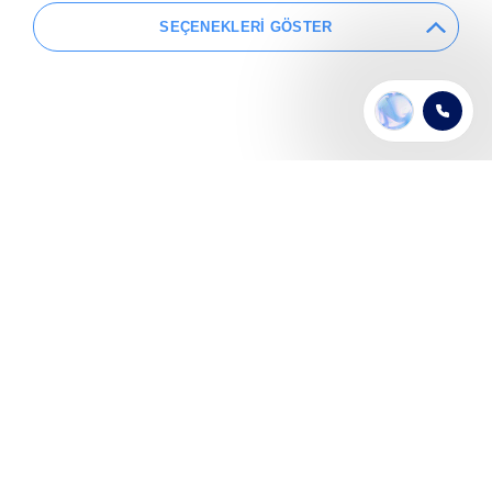
SEÇENEKLERİ GÖSTER
Şehir Hakkında
4 Meetinghouse Ln, Mary's Abbey, North City,
Dublin 7, D07 VY06, İrlanda
Dublin, İrlanda'nın başkenti ve en büyük şehri olarak
ülkenin doğu kıyısında yer alır. Dublin Körfezi'nin
kıyısında bulunur.Dublin, tarihi, kültürel ve sanatsal
zenginlikleri ile ünlüdür. Edebiyat, müzik, sanat ve