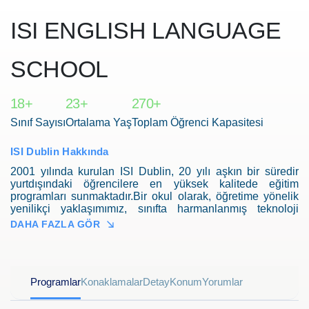
ISI ENGLISH LANGUAGE
SCHOOL
18+
23+
270+
Sınıf Sayısı
Ortalama Yaş
Toplam Öğrenci Kapasitesi
ISI Dublin Hakkında
2001 yılında kurulan ISI Dublin, 20 yılı aşkın bir süredir
yurtdışındaki öğrencilere en yüksek kalitede eğitim
programları sunmaktadır.Bir okul olarak, öğretime yönelik
yenilikçi yaklaşımımız, sınıfta harmanlanmış teknoloji
kullanımımız, personelimiz ve öğretmenlerimiz için sürekli
DAHA FAZLA GÖR
mesleki gelişime odaklanmamızın yanı sıra binalarımızın
güzel iç tasarımıyla uluslararası alanda tanınıyoruz.
Programlar
Konaklamalar
Detay
Konum
Yorumlar