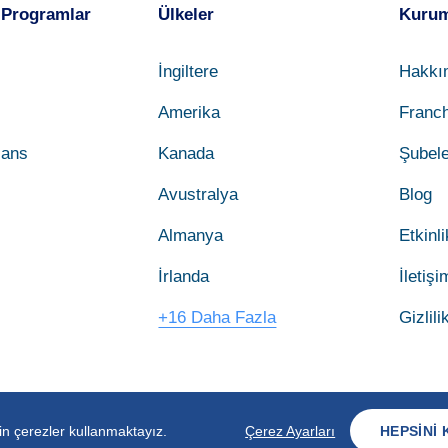
 Programlar
Ülkeler
Kurum
İngiltere
Hakkı
Amerika
Franch
sans
Kanada
Şubele
Avustralya
Blog
Almanya
Etkinli
İrlanda
İletişi
+16 Daha Fazla
Gizlili
çin çerezler kullanmaktayız.
Çerez Ayarları
HEPSINI 