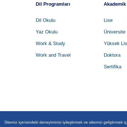
Dil Programları
Akademik
Dil Okulu
Lise
Yaz Okulu
Üniversite
Work & Study
Yüksek Li
Work and Travel
Doktora
Sertifika
Sitemiz içerisindeki deneyiminizi iyileştirmek ve sitemizi geliştirmek i
Copyright © Endless Abroad 2026