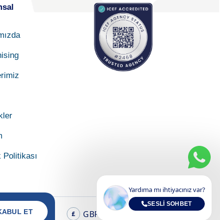
sal
mızda
ising
rimiz
kler
m
k Politikası
Yardıma mı ihtiyacınız var?
SESLI SOHBET
KABUL ET
GBP
TR
£