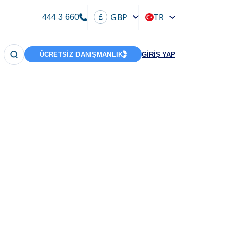
GBP
TR
444 3 660
£
ÜCRETSİZ DANIŞMANLIK
GİRİŞ YAP