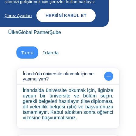
sitemizi geliştirmek için çerezler kullanmaktayız.
Cevapları Burada!
Çerez Ayarları
HEPSINI KABUL ET
4
+750
35
Ülke
Global Partner
Şube
Tümü
İrlanda
İrlanda'da üniversite okumak için ne
yapmalıyım?
İrlanda'da üniversite okumak için, ilginize
uygun bir üniversite ve bölüm seçin,
gerekli belgeleri hazırlayın (lise diploması,
dil yeterlilik belgesi gibi) ve başvurunuzu
tamamlayın. Kabul aldıktan sonra öğrenci
vizesine başvurmalısınız.