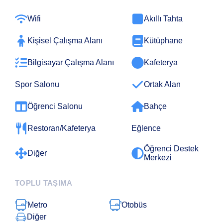
Wifi
Akıllı Tahta
Kişisel Çalışma Alanı
Kütüphane
Bilgisayar Çalışma Alanı
Kafeterya
Spor Salonu
Ortak Alan
Öğrenci Salonu
Bahçe
Restoran/Kafeterya
Eğlence
Öğrenci Destek
Diğer
Merkezi
TOPLU TAŞIMA
Metro
Otobüs
Diğer