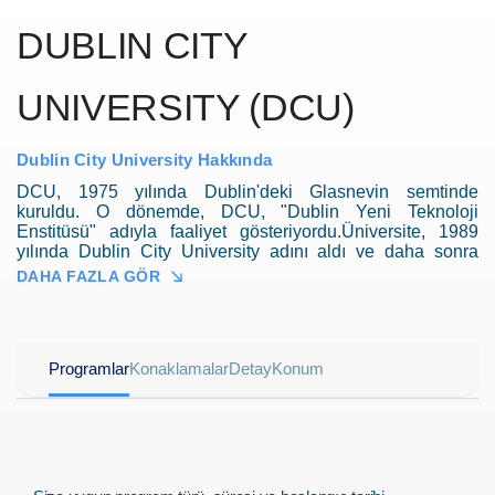
DUBLIN CITY
UNIVERSITY (DCU)
Dublin City University Hakkında
DCU, 1975 yılında Dublin'deki Glasnevin semtinde
kuruldu. O dönemde, DCU, "Dublin Yeni Teknoloji
Enstitüsü" adıyla faaliyet gösteriyordu.Üniversite, 1989
yılında Dublin City University adını aldı ve daha sonra
genişleyerek farklı alanlarda lisans, yüksek lisans
DAHA FAZLA GÖR
programları sunmaya başladı.DCU, İrlanda'da önemli bir
eğitim ve araştırma kurumu olarak kabul edilir. Üniversite,
bir dizi farklı fakülte ve okulda eğitim verir, bunlar arasında
İşletme, Mühendislik, Sanat ve Beşeri Bilimler, Sağlık
Programlar
Konaklamalar
Detay
Konum
Bilimleri ve Eğitim bulunmaktadır.