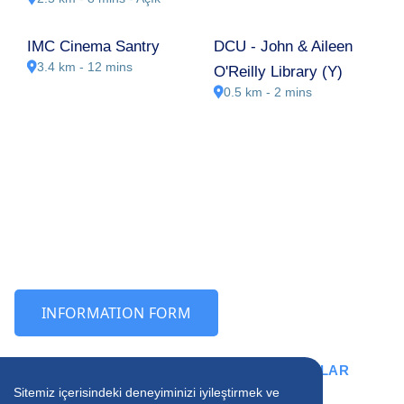
IMC Cinema Santry
DCU - John & Aileen
3.4 km - 12 mins
O'Reilly Library (Y)
0.5 km - 2 mins
INFORMATION FORM
DUBLIN HAKKINDA SIKÇA SORULAN SORULAR
Sitemiz içerisindeki deneyiminizi iyileştirmek ve
Dublin Yurtdışı Eğitim Hakkında Sorularınızın