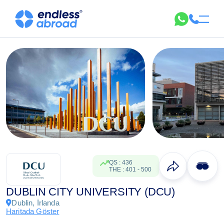
QS
:
436
THE
:
401
-
500
DUBLIN CITY UNIVERSITY (DCU)
Dublin, İrlanda
Haritada Göster