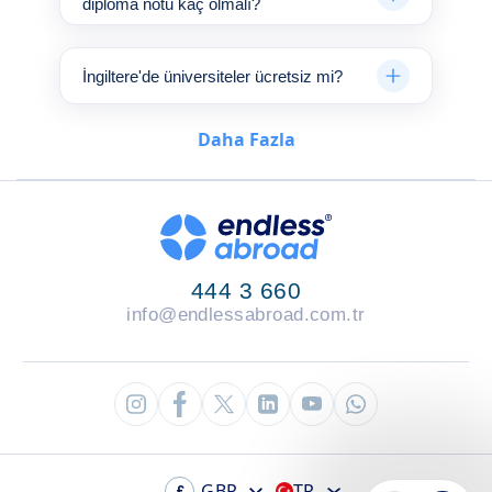
diploma notu kaç olmalı?
İngiltere'de üniversiteler ücretsiz mi?
Daha Fazla
444 3 660
info@endlessabroad.com.tr
GBP
TR
£