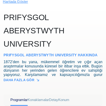
Haritada Göster
PRIFYSGOL
ABERYSTWYTH
UNIVERSITY
PRIFYSGOL ABERYSTWYTH UNIVERSITY HAKKINDA
1872'den bu yana, mükemmel öğretim ve çığır açan
araştırmalar konusunda küresel bir itibar inşa ettik. Bugün
dünyanın her yerinden gelen öğrencilere ev sahipliği
yapıyoruz. Karşılamamız ve kapsayıcılığımızla gurur
duyuyoruz, aynı zamanda mükemmellik ve araştırmaya
DAHA FAZLA GÖR
dayalı bir üniversiteyiz.Aberystwyth Üniversitesi yaklaşık
2,000 uluslararası öğrenciye ev sahipliği yapmaktadır.
Uluslararsı Ofis vize, konaklama ve banka işlemleri gibi
birçok konuda destek sunmaktadır.
Programlar
Konaklamalar
Detay
Konum