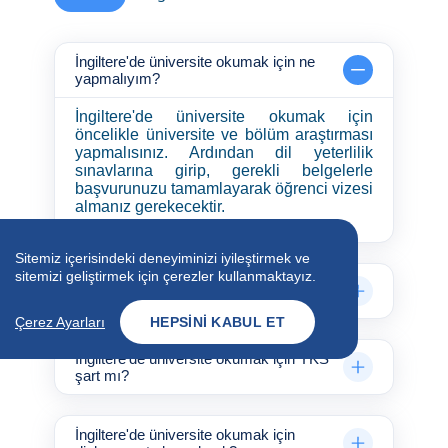
İngiltere'de üniversite okumak için ne
yapmalıyım?
İngiltere'de üniversite okumak için
öncelikle üniversite ve bölüm araştırması
yapmalısınız. Ardından dil yeterlilik
sınavlarına girip, gerekli belgelerle
başvurunuzu tamamlayarak öğrenci vizesi
almanız gerekecektir.
Sitemiz içerisindeki deneyiminizi iyileştirmek ve
sitemizi geliştirmek için çerezler kullanmaktayız.
İngiltere'de üniversite okumak için ne
gerekiyor?
Çerez Ayarları
HEPSINI KABUL ET
İngiltere'de üniversite okumak için YKS
şart mı?
İngiltere'de üniversite okumak için