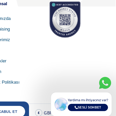
sal
mızda
ising
rimiz
kler
m
k Politikası
Yardıma mı ihtiyacınız var?
SESLI SOHBET
KABUL ET
GBP
TR
£