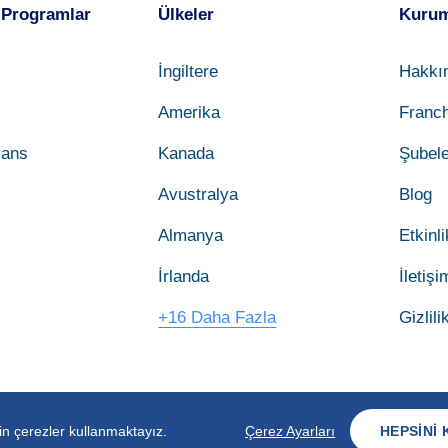
 Programlar
Ülkeler
Kurum
İngiltere
Hakkı
Amerika
Franch
sans
Kanada
Şubele
Avustralya
Blog
Almanya
Etkinli
İrlanda
İletişi
+16 Daha Fazla
Gizlili
çin çerezler kullanmaktayız.
Çerez Ayarları
HEPSINI 