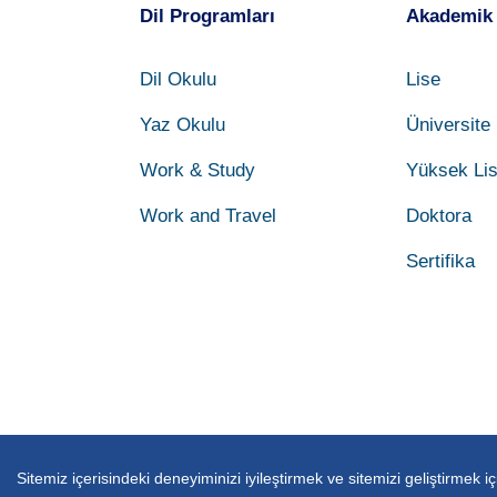
Dil Programları
Akademik
Dil Okulu
Lise
Yaz Okulu
Üniversite
Work & Study
Yüksek Li
Work and Travel
Doktora
Sertifika
Sitemiz içerisindeki deneyiminizi iyileştirmek ve sitemizi geliştirmek i
Copyright © Endless Abroad 2026