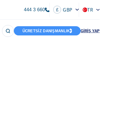
GBP
TR
444 3 660
£
ÜCRETSİZ DANIŞMANLIK
GİRİŞ YAP