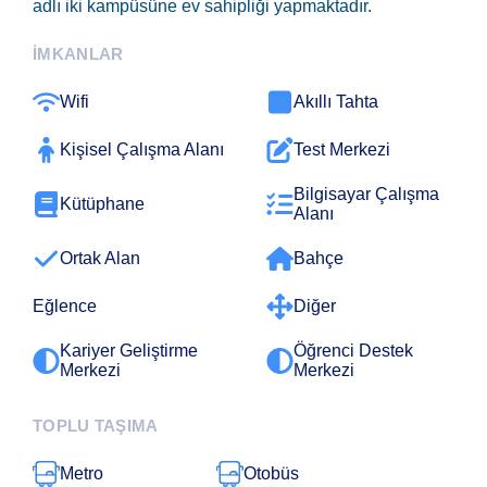
adlı iki kampüsüne ev sahipliği yapmaktadır.
İMKANLAR
Wifi
Akıllı Tahta
Kişisel Çalışma Alanı
Test Merkezi
Bilgisayar Çalışma
Kütüphane
Alanı
Ortak Alan
Bahçe
Eğlence
Diğer
Kariyer Geliştirme
Öğrenci Destek
Merkezi
Merkezi
TOPLU TAŞIMA
Metro
Otobüs