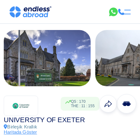
QS
:
170
THE
:
11
:
155
UNIVERSITY OF EXETER
Birleşik Krallık
Haritada Göster