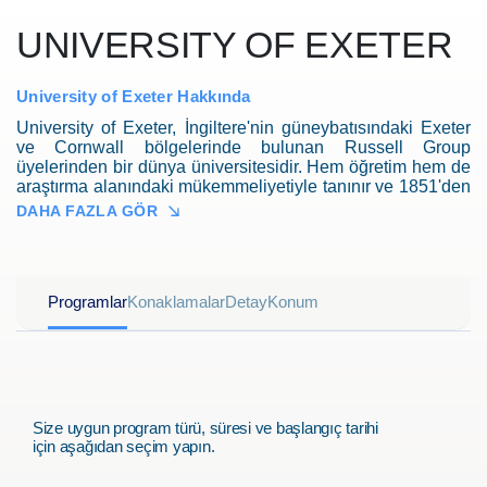
UNIVERSITY OF EXETER
University of Exeter Hakkında
University of Exeter, İngiltere'nin güneybatısındaki Exeter
ve Cornwall bölgelerinde bulunan Russell Group
üyelerinden bir dünya üniversitesidir. Hem öğretim hem de
araştırma alanındaki mükemmeliyetiyle tanınır ve 1851'den
bu yana eğitim ve keşif konusundaki taahhüdü ile bilinir.
DAHA FAZLA GÖR
Özellikle sağlık, çevre, sürdürülebilirlik ve küresel refah ile
ilgili araştırmalara odaklanır. Geniş bir öğrenci ve mezun
ağına sahip olan üniversite, dünya genelinden gelen
öğrencilere ve akademisyenlere çeşitli ve kapsayıcı bir
Programlar
Konaklamalar
Detay
Konum
ortam sunar. University of Exeter'ın dört kampüsü
bulunmaktadır: Exeter Streatham, Exeter St Luke's, Penryn
ve Truro.
Size uygun program türü, süresi ve başlangıç tarihi
için aşağıdan seçim yapın.