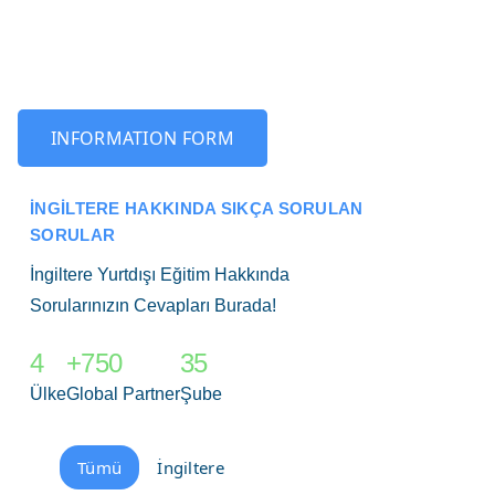
INFORMATION FORM
İNGILTERE HAKKINDA SIKÇA SORULAN
SORULAR
İngiltere Yurtdışı Eğitim Hakkında
Sorularınızın Cevapları Burada!
4
+750
35
Ülke
Global Partner
Şube
Tümü
İngiltere