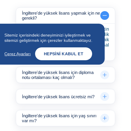
İngiltere'de yüksek lisans yapmak için ne
gerekli?
İngiltere'de yüksek lisans yapmak için
genellikle lisans diploması, dil yeterlilik
Sitemiz içerisindeki deneyiminizi iyileştirmek ve
belgesi (IELTS veya TOEFL), akademik
sitemizi geliştirmek için çerezler kullanmaktayız.
referanslar, niyet mektubu ve finansal
yeterlilik belgeleri gereklidir.
Çerez Ayarları
HEPSINI KABUL ET
İngiltere'de yüksek lisans için diploma
notu ortalaması kaç olmalı?
İngiltere'de yüksek lisans ücretsiz mi?
İngiltere'de yüksek lisans için yaş sınırı
var mı?