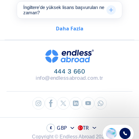
İngiltere'de yüksek lisans başvuruları ne
zaman?
Daha Fazla
444 3 660
info@endlessabroad.com.tr
GBP
TR
£
Copyright © Endless Abroad 2026