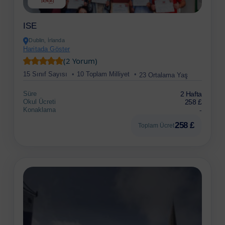
ISE
Dublin, İrlanda
Haritada Göster
(2 Yorum)
15 Sınıf Sayısı
10 Toplam Milliyet
23 Ortalama Yaş
Süre
2 Hafta
Okul Ücreti
258 £
Konaklama
-
258 £
Toplam Ücret