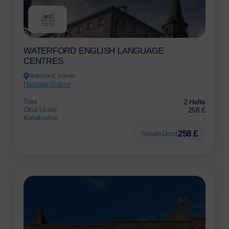
WATERFORD ENGLISH LANGUAGE
CENTRES
Waterford, İrlanda
Haritada Göster
Süre
2 Hafta
Okul Ücreti
258 £
Konaklama
-
258 £
Toplam Ücret