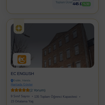
635 £
Toplam Ücret
445 £
%30
EC ENGLISH
Dublin, İrlanda
Haritada Göster
(2 Yorum)
9 Sınıf Sayısı
135 Toplam Öğrenci Kapasitesi
23 Ortalama Yaş