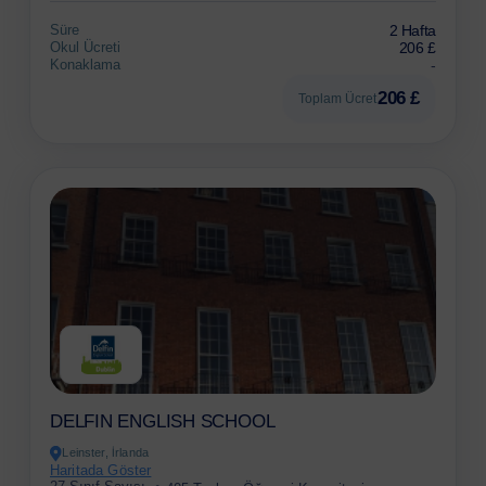
Süre
2 Hafta
Okul Ücreti
206 £
Konaklama
-
206 £
Toplam Ücret
DELFIN ENGLISH SCHOOL
Leinster, İrlanda
Haritada Göster