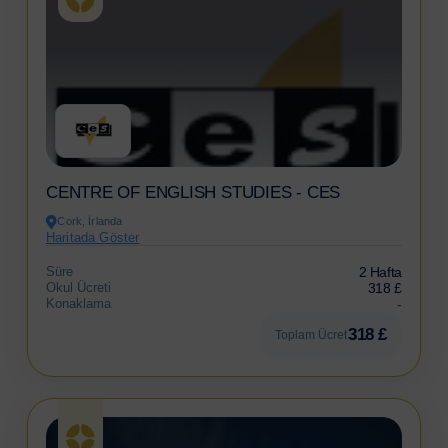
CENTRE OF ENGLISH STUDIES - CES
Cork, İrlanda
Haritada Göster
Süre
2 Hafta
Okul Ücreti
318 £
Konaklama
-
318 £
Toplam Ücret