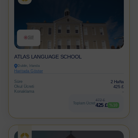
ATLAS LANGUAGE SCHOOL
Dublin, İrlanda
Haritada Göster
Süre
2 Hafta
Okul Ücreti
425 £
Konaklama
-
472 £
Toplam Ücret
425 £
%10