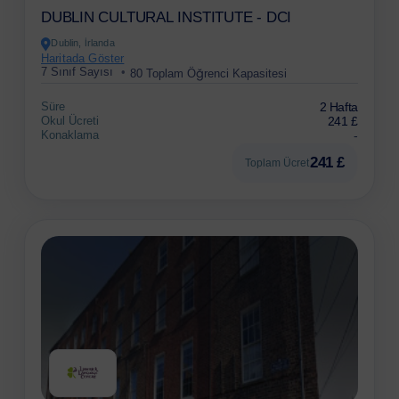
DUBLIN CULTURAL INSTITUTE - DCI
Dublin, İrlanda
Haritada Göster
7 Sınıf Sayısı
80 Toplam Öğrenci Kapasitesi
Süre
2 Hafta
Okul Ücreti
241 £
Konaklama
-
241 £
Toplam Ücret