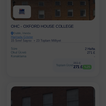
OHC - OXFORD HOUSE COLLEGE
Dublin, İrlanda
Haritada Göster
15 Sınıf Sayısı
23 Toplam Milliyet
Süre
2 Hafta
Okul Ücreti
271 £
Konaklama
-
361 £
Toplam Ücret
271 £
%25