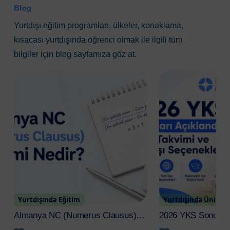
International House Dublin
Blog
Irish College of English
Yurtdışı eğitim programları, ülkeler, konaklama,
ISE
kısacası yurtdışında öğrenci olmak ile ilgili tüm
bilgiler için blog sayfamıza göz at.
ISI English Language School
Kaplan International
New College Group
OHC English
Twin English Centres
Yurtdışında Eğitim
Yurtdışında Ünivers
Almanya NC (Numerus Clausus)
2026 YKS Sonuçlar
Sistemi Nedir? 2026 Güncel
Tercih Takvimi ve Y