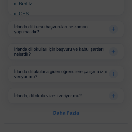
Berlitz
öğrencilere uluslararası
CES
geçerliliği olan bir
Cork English Academy
sertifika ile İngilizce
İrlanda dil kursu başvuruları ne zaman
yapılmalıdır?
Cork English College
becerilerini pekiştirme
Dorset College Dublin
fırsatı sunmaktadır.
İrlanda dil okulları için başvuru ve kabul şartları
EC English
nelerdir?
Emerald Cultural Institute
İrlanda dil okuluna giden öğrencilere çalışma izni
EUCD English Language
veriyor mu?
Twin English Centre Dublin
Frances King
İrlanda, dil okulu vizesi veriyor mu?
Galway Cultural Institute
Daha Fazla
Griffith College
IBAT College Dublin