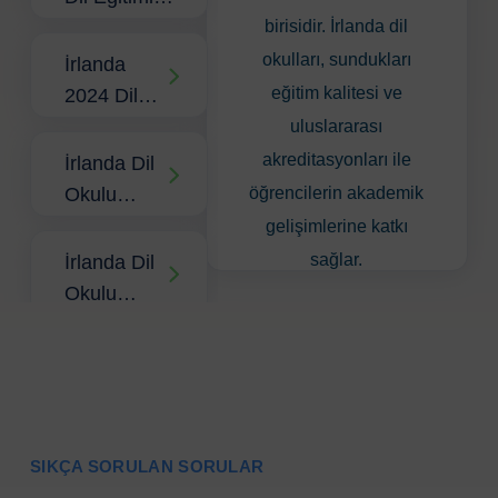
Almanın
birisidir. İrlanda dil
Avantajları
okulları, sundukları
İrlanda
eğitim kalitesi ve
2024 Dil
Okulu
uluslararası
Fiyatları
akreditasyonları ile
İrlanda Dil
Okulu
öğrencilerin akademik
Konaklama
gelişimlerine katkı
Süreci
sağlar.
İrlanda Dil
Okulu
İrlanda'da eğitim almak
Konaklama
isteyenler, 4-25 hafta
2024
İrlanda Dil
arasında değişen kurs
Fiyatları
Okulu
programlarına katılarak
Öğrenci
İngilizce seviyelerini
Vizesi
İrlanda'da
SIKÇA SORULAN SORULAR
ilerletebilirler. İrlanda dil
Süreci
Dil Eğitimi