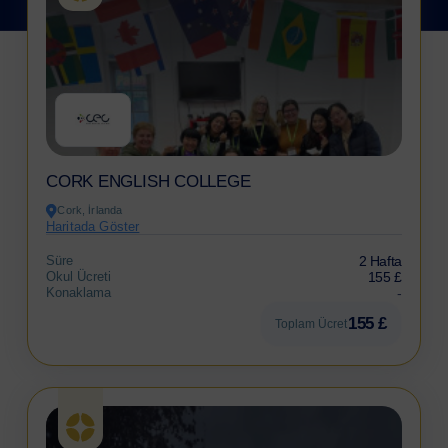
CORK ENGLISH COLLEGE
Cork, İrlanda
Haritada Göster
Süre
2 Hafta
Okul Ücreti
155 £
Konaklama
-
155 £
Toplam Ücret