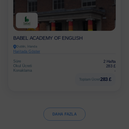
BABEL ACADEMY OF ENGLISH
Dublin, İrlanda
Haritada Göster
Süre
2 Hafta
Okul Ücreti
283 £
Konaklama
-
283 £
Toplam Ücret
DAHA FAZLA