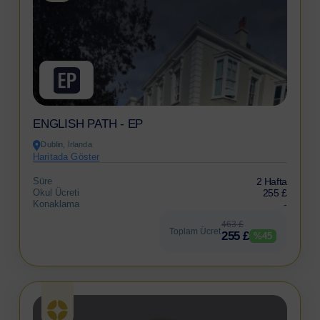
ENGLISH PATH - EP
Dublin, İrlanda
Haritada Göster
Süre
2 Hafta
Okul Ücreti
255 £
Konaklama
-
463 £
Toplam Ücret
255 £
%45