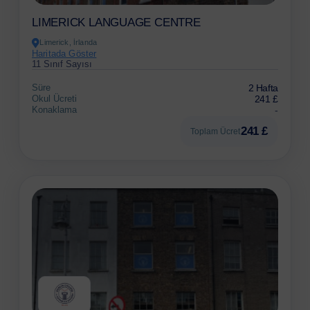
LIMERICK LANGUAGE CENTRE
Limerick, İrlanda
Haritada Göster
11 Sınıf Sayısı
Süre
2 Hafta
Okul Ücreti
241 £
Konaklama
-
241 £
Toplam Ücret