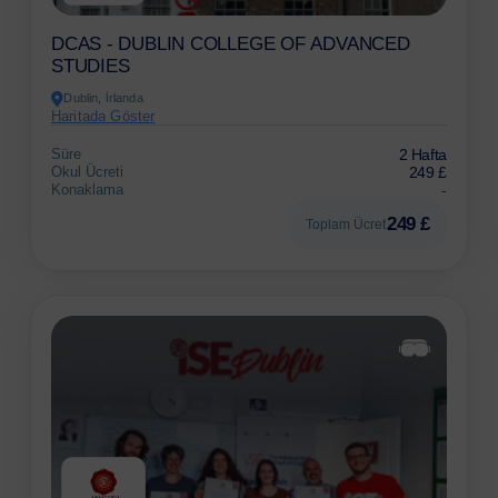
DCAS - DUBLIN COLLEGE OF ADVANCED
STUDIES
Dublin, İrlanda
Haritada Göster
Süre
2 Hafta
Okul Ücreti
249 £
Konaklama
-
249 £
Toplam Ücret