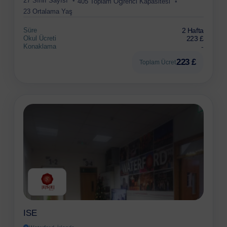
27 Sınıf Sayısı
405 Toplam Öğrenci Kapasitesi
23 Ortalama Yaş
Süre
2 Hafta
Okul Ücreti
223 £
Konaklama
-
223 £
Toplam Ücret
ISE