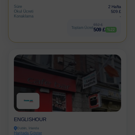
Süre
2 Hafta
Okul Ücreti
509 £
Konaklama
-
652 £
Toplam Ücret
509 £
%22
ENGLISHOUR
Dublin, İrlanda
Haritada Göster