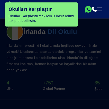
Okulları Karşılaştır
Okulları karşılaştırmak için 3 basit adımı
takip edebilirsin.
İrlanda
Dil Okulu
İrlanda’nın prestijli dil okullarında İngilizce seviyeni hızla
yükselt! Uluslararası standartlardaki programlar ve samimi
bir eğitim ortamı ile hedeflerine ulaş. İrlanda’da dil eğitimi
fırsatını kaçırma, hemen başvur ve hayallerine bir adım
daha yaklaş!
4
+750
35
Ülke
Global Partner
Şube