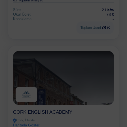
65 Toplam Milliyet
Süre
2 Hafta
Okul Ücreti
78 £
Konaklama
-
78 £
Toplam Ücret
CORK ENGLISH ACADEMY
Cork, İrlanda
Haritada Göster