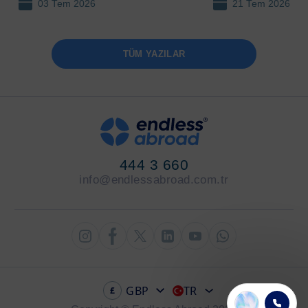
03 Tem 2026
21 Tem 2026
Rehber
Seçenekleri
TÜM YAZILAR
444 3 660
info@endlessabroad.com.tr
GBP
TR
£