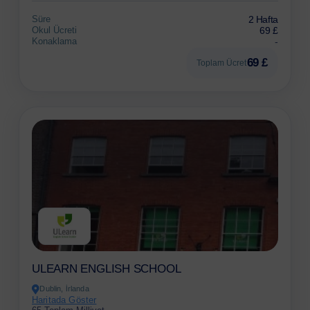
Süre
2 Hafta
Okul Ücreti
69 £
Konaklama
-
69 £
Toplam Ücret
ULEARN ENGLISH SCHOOL
Dublin, İrlanda
Haritada Göster