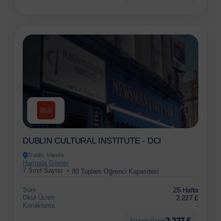
DUBLIN CULTURAL INSTITUTE - DCI
Dublin, İrlanda
Haritada Göster
7 Sınıf Sayısı
80 Toplam Öğrenci Kapasitesi
Süre
25 Hafta
Okul Ücreti
2.227 £
Konaklama
-
2.227 £
Toplam Ücret