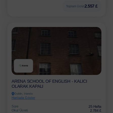
2.557 £
Toplam Ücret
ARENA SCHOOL OF ENGLISH - KALICI
OLARAK KAPALI
Dublin, İrlanda
Haritada Göster
Süre
25 Hafta
Okul Ücreti
2.784 £