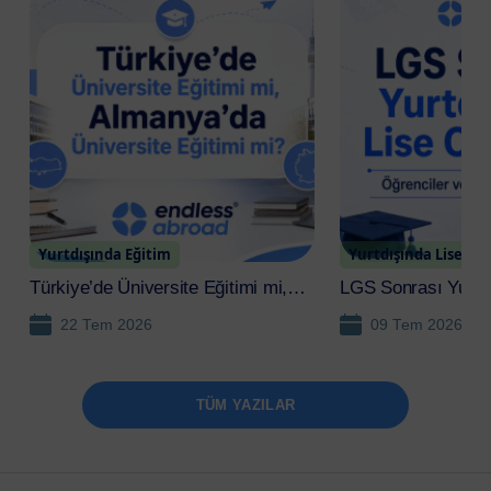
gerçekleştirmek ve
geleceğinize yatırım
yapmak için İrlanda
Work and Study
Programı sizi bekliyor!
Yurtdışında Eğitim
Yurtdışında Lise
Türkiye’de Üniversite Eğitimi mi,
LGS Sonrası Yurtd
Almanya’da Üniversite Eğitimi mi?
Okumak: Öğrenciler
22 Tem 2026
09 Tem 2026
Rehber
TÜM YAZILAR