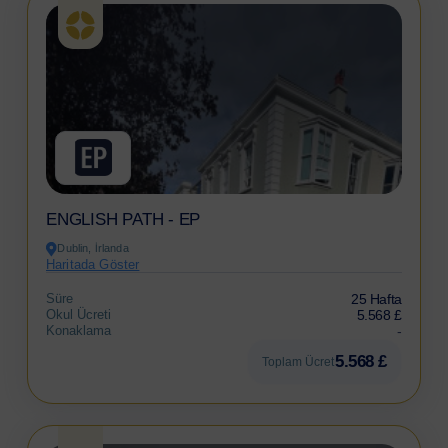
ENGLISH PATH - EP
Dublin, İrlanda
Haritada Göster
Süre
25 Hafta
Okul Ücreti
5.568 £
Konaklama
-
5.568 £
Toplam Ücret