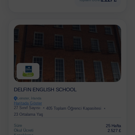
DELFIN ENGLISH SCHOOL
Leinster, İrlanda
Haritada Göster
27 Sınıf Sayısı
405 Toplam Öğrenci Kapasitesi
23 Ortalama Yaş
Süre
25 Hafta
Okul Ücreti
2.527 £