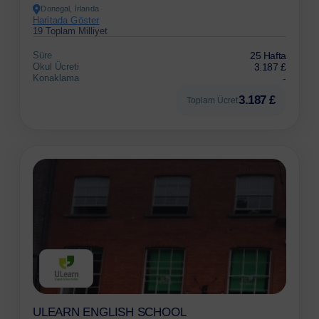
Donegal, İrlanda
Haritada Göster
19 Toplam Milliyet
Süre
25 Hafta
Okul Ücreti
3.187 £
Konaklama
-
3.187 £
Toplam Ücret
ULEARN ENGLISH SCHOOL