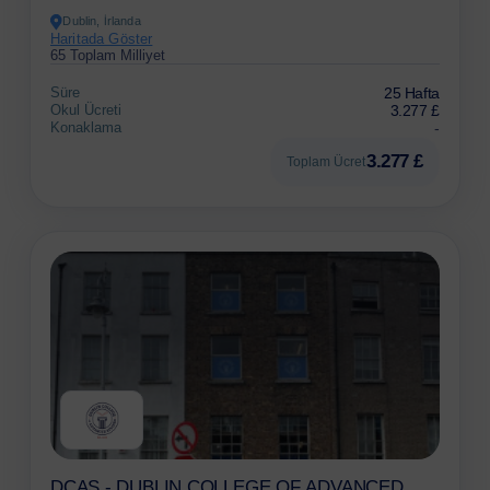
Dublin, İrlanda
Haritada Göster
65 Toplam Milliyet
Süre
25 Hafta
Okul Ücreti
3.277 £
Konaklama
-
3.277 £
Toplam Ücret
DCAS - DUBLIN COLLEGE OF ADVANCED