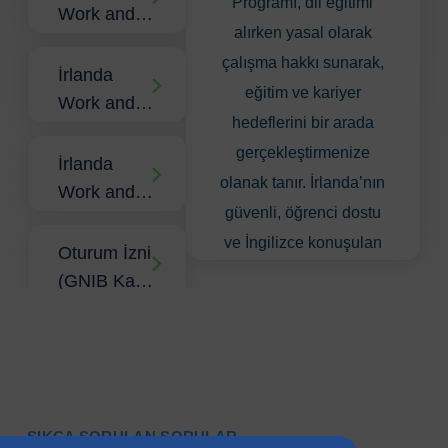
Programı, dil eğitimi
Work and
alırken yasal olarak
Study
çalışma hakkı sunarak,
Yapmanın
İrlanda
eğitim ve kariyer
Avantajları
Work and
hedeflerini bir arada
Study
gerçekleştirmenize
Şartları
İrlanda
olanak tanır. İrlanda’nın
Nelerdir?
Work and
güvenli, öğrenci dostu
Study
ve İngilizce konuşulan
Vizesi
Oturum İzni
bir ülke olması, dil
(GNIB Kart)
becerilerinizi
Başvurusu
geliştirirken iş hayatında
Nedir, Nasıl
PPS
deneyim kazanmanızı
Alınır?
Numarası
destekler. Bu program,
Nedir, Nasıl
dil okulu aracılığıyla
Alınır?
İrlanda
SIKÇA SORULAN SORULAR