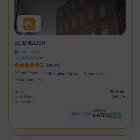
EC ENGLISH
Dublin, İrlanda
Haritada Göster
(2 Yorum)
9 Sınıf Sayısı
135 Toplam Öğrenci Kapasitesi
23 Ortalama Yaş
Süre
25 Hafta
Okul Ücreti
4.677 £
Konaklama
-
5.996 £
Toplam Ücret
4.677 £
%22