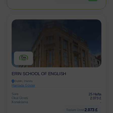
ERIN SCHOOL OF ENGLISH
Dublin, İrlanda
Haritada Göster
Süre
25 Hafta
Okul Ücreti
2.073 £
Konaklama
-
2.073 £
Toplam Ücret