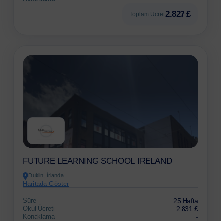
2.827 £
Toplam Ücret
FUTURE LEARNING SCHOOL IRELAND
Dublin, İrlanda
Haritada Göster
Süre
25 Hafta
Okul Ücreti
2.831 £
Konaklama
-