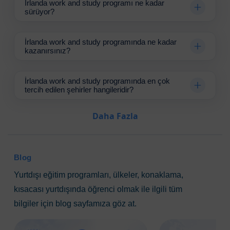
İrlanda work and study programı ne kadar
sürüyor?
becerileri, profesyonel
bağlantılar ve
İrlanda work and study programında ne kadar
uluslararası bir çevre,
kazanırsınız?
kariyerinizi bir adım
öteye taşıyacak.
İrlanda work and study programında en çok
Herhangi bir sektörde iş
tercih edilen şehirler hangileridir?
bulma şansı ve
Daha Fazla
konaklama, iş
başvuruları gibi
konularda sunulan
Blog
destek hizmetleri, bu
Yurtdışı eğitim programları, ülkeler, konaklama,
programı daha da cazip
kısacası yurtdışında öğrenci olmak ile ilgili tüm
hale getiriyor.
bilgiler için blog sayfamıza göz at.
Hayallerinizi