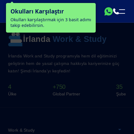
Okulları Karşılaştır
Okulları karşılaştırmak için 3 basit adımı
takip edebilirsin.
İrlanda
Work & Study
İrlanda Work and Study programıyla hem dil eğitiminizi
geliştirin hem de yasal çalışma hakkıyla kariyerinize güç
katın! Şimdi İrlanda’yı keşfedin!
4
+750
35
Ülke
Global Partner
Şube
Work & Study