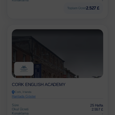
Konaklama
-
2.527 £
Toplam Ücret
CORK ENGLISH ACADEMY
Cork, İrlanda
Haritada Göster
Süre
25 Hafta
Okul Ücreti
2.557 £
Konaklama
-