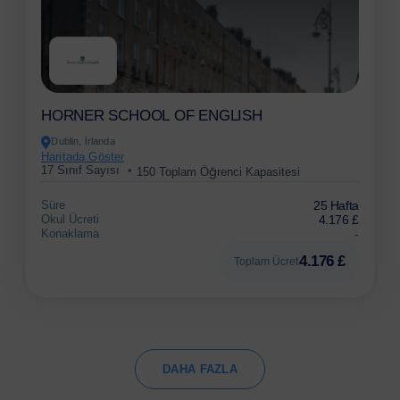
HORNER SCHOOL OF ENGLISH
Dublin, İrlanda
Haritada Göster
17 Sınıf Sayısı
150 Toplam Öğrenci Kapasitesi
Süre
25 Hafta
Okul Ücreti
4.176 £
Konaklama
-
4.176 £
Toplam Ücret
DAHA FAZLA