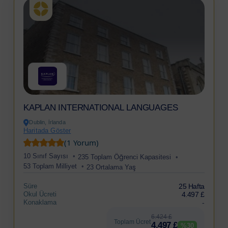
KAPLAN INTERNATIONAL LANGUAGES
Dublin, İrlanda
Haritada Göster
(1 Yorum)
10 Sınıf Sayısı
235 Toplam Öğrenci Kapasitesi
53 Toplam Milliyet
23 Ortalama Yaş
Süre
25 Hafta
Okul Ücreti
4.497 £
Konaklama
-
6.424 £
Toplam Ücret
4.497 £
%30