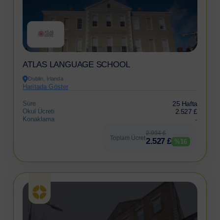
ATLAS LANGUAGE SCHOOL
Dublin, İrlanda
Haritada Göster
Süre
25 Hafta
Okul Ücreti
2.527 £
Konaklama
-
2.994 £
Toplam Ücret
2.527 £
%16