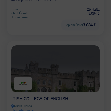
400 Toplam Öğrenci Kapasitesi
Süre
25 Hafta
Okul Ücreti
3.084 £
Konaklama
-
3.084 £
Toplam Ücret
IRISH COLLEGE OF ENGLISH
Dublin, İrlanda
Haritada Göster