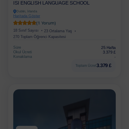
ISI ENGLISH LANGUAGE SCHOOL
Dublin, İrlanda
Haritada Göster
(1 Yorum)
18 Sınıf Sayısı
23 Ortalama Yaş
270 Toplam Öğrenci Kapasitesi
Süre
25 Hafta
Okul Ücreti
3.379 £
Konaklama
-
3.379 £
Toplam Ücret