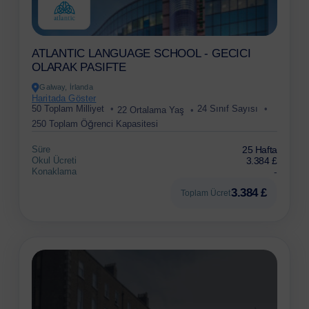
ATLANTIC LANGUAGE SCHOOL - GECICI
OLARAK PASIFTE
Galway, İrlanda
Haritada Göster
50 Toplam Milliyet
24 Sınıf Sayısı
22 Ortalama Yaş
250 Toplam Öğrenci Kapasitesi
Süre
25 Hafta
Okul Ücreti
3.384 £
Konaklama
-
3.384 £
Toplam Ücret