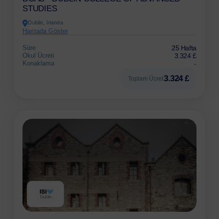
STUDIES
Dublin, İrlanda
Haritada Göster
Süre
25 Hafta
Okul Ücreti
3.324 £
Konaklama
-
3.324 £
Toplam Ücret