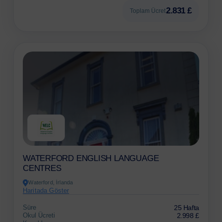
2.831 £
Toplam Ücret
WATERFORD ENGLISH LANGUAGE
CENTRES
Waterford, İrlanda
Haritada Göster
Süre
25 Hafta
Okul Ücreti
2.998 £