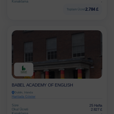
Konaklama
-
2.784 £
Toplam Ücret
BABEL ACADEMY OF ENGLISH
Dublin, İrlanda
Haritada Göster
Süre
25 Hafta
Okul Ücreti
2.827 £
Konaklama
-