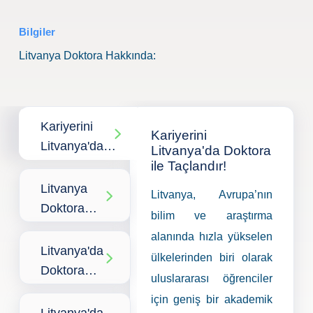
Bilgiler
Litvanya Doktora Hakkında:
Kariyerini
Kariyerini
Litvanya'da
Litvanya'da Doktora
Doktora ile
ile Taçlandır!
Taçlandır!
Litvanya
Litvanya, Avrupa’nın
Doktora
bilim ve araştırma
Programı
alanında hızla yükselen
Çeşitleri
Litvanya'da
ülkelerinden biri olarak
Doktora
uluslararası öğrenciler
Başvuru
için geniş bir akademik
Koşulları