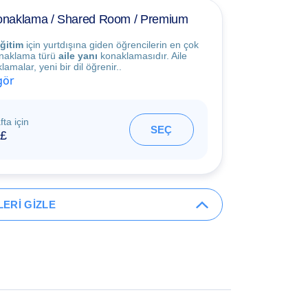
Konaklama / Shared Room / Premium
ğitim
için yurtdışına giden öğrencilerin en çok
konaklama türü
aile yanı
konaklamasıdır. Aile
amalar, yeni bir dil öğrenir..
gör
fta için
SEÇ
£
ERİ GİZLE