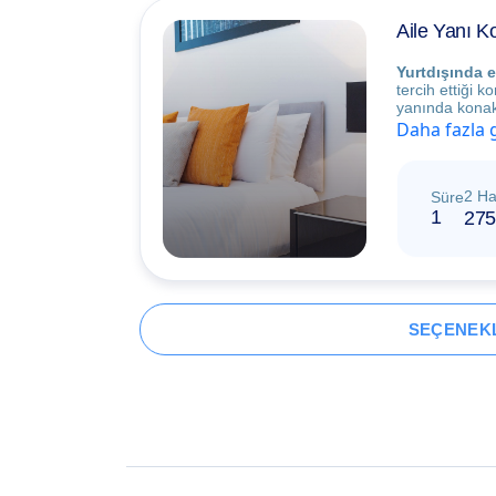
Aile Yanı 
Yurtdışında e
tercih ettiği 
yanında konakl
Daha fazla 
2 Ha
Süre
1
275
SEÇENEKL