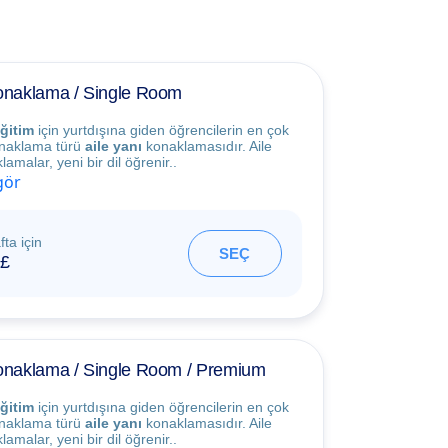
Konaklama / Single Room
ğitim
için yurtdışına giden öğrencilerin en çok
konaklama türü
aile yanı
konaklamasıdır. Aile
amalar, yeni bir dil öğrenir..
gör
fta için
SEÇ
£
Konaklama / Single Room / Premium
ğitim
için yurtdışına giden öğrencilerin en çok
konaklama türü
aile yanı
konaklamasıdır. Aile
amalar, yeni bir dil öğrenir..