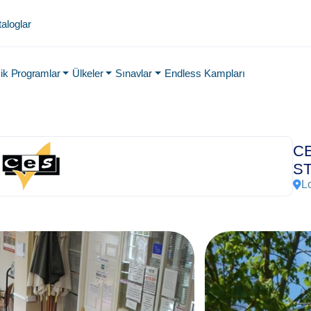
aloglar
k Programlar
Ülkeler
Sınavlar
Endless Kampları
C
ST
Lo