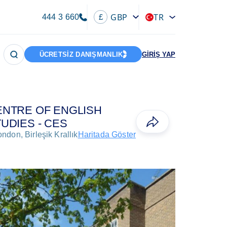
GBP
TR
444 3 660
£
ÜCRETSİZ DANIŞMANLIK
GİRİŞ YAP
ENTRE OF ENGLISH
UDIES - CES
ndon, Birleşik Krallık
Haritada Göster