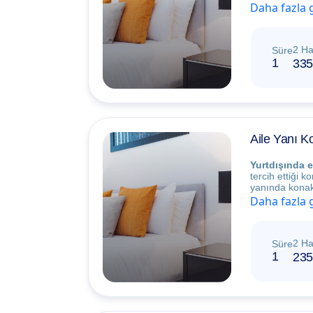
Daha fazla 
2 Ha
Süre
1
335
Aile Yanı 
Yurtdışında e
tercih ettiği 
yanında konakl
Daha fazla 
2 Ha
Süre
1
235