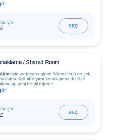
gör
fta için
SEÇ
£
Konaklama / Shared Room
ğitim
için yurtdışına giden öğrencilerin en çok
konaklama türü
aile yanı
konaklamasıdır. Aile
amalar, yeni bir dil öğrenir..
gör
fta için
SEÇ
£