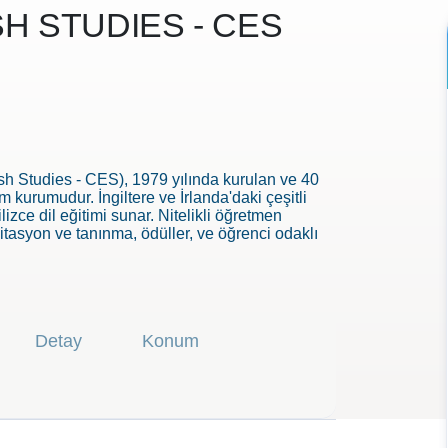
H STUDIES - CES
ish Studies - CES), 1979 yılında kurulan ve 40
m kurumudur. İngiltere ve İrlanda'daki çeşitli
lizce dil eğitimi sunar. Nitelikli öğretmen
itasyon ve tanınma, ödüller, ve öğrenci odaklı
r dil öğrenme deneyimi sağlamayı amaçlar.
Detay
Konum