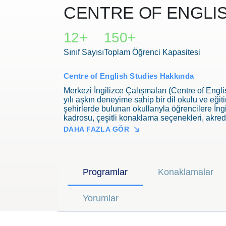
CENTRE OF ENGLIS
12+
150+
Sınıf Sayısı
Toplam Öğrenci Kapasitesi
Centre of English Studies Hakkında
Merkezi İngilizce Çalışmaları (Centre of Engl
yılı aşkın deneyime sahip bir dil okulu ve eğiti
şehirlerde bulunan okullarıyla öğrencilere İngi
kadrosu, çeşitli konaklama seçenekleri, akred
hizmet anlayışı ile CES, kaliteli ve etkili bi
DAHA FAZLA GÖR
Programlar
Konaklamalar
Yorumlar