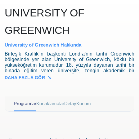
UNIVERSITY OF
GREENWICH
University of Greenwich Hakkında
Birleşik Krallık'ın başkenti Londra'nın tarihi Greenwich
bölgesinde yer alan University of Greenwich, köklü bir
yükseköğretim kurumudur. 18. yüzyıla dayanan tarihi bir
binada eğitim veren üniversite, zengin akademik bir
geçmişe sahiptir. QS Dünya Üniversiteler Sıralaması'nda
DAHA FAZLA GÖR
uluslararası tanınmışlığa sahip olup, çeşitli ulusal ve
uluslararası akreditasyonlarla desteklenmektedir.
Mühendislik, matematik, doğa bilimleri, sosyal bilimler,
beşeri bilimler, eğitim ve işletmecilik gibi farklı alanlarda
Programlar
Konaklamalar
Detay
Konum
eğitim sunan üniversite, öğrencilere uygulamalı bilimlere
odaklanma fırsatı sunmaktadır.