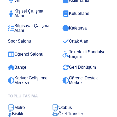
Wifi
Akıllı Tahta
Kişisel Çalışma
Kütüphane
Alanı
Bilgisayar Çalışma
Kafeterya
Alanı
Spor Salonu
Ortak Alan
Tekerlekli Sandalye
Öğrenci Salonu
Erişimi
Bahçe
Geri Dönüşüm
Kariyer Geliştirme
Öğrenci Destek
Merkezi
Merkezi
TOPLU TAŞIMA
Metro
Otobüs
Bisiklet
Özel Transfer