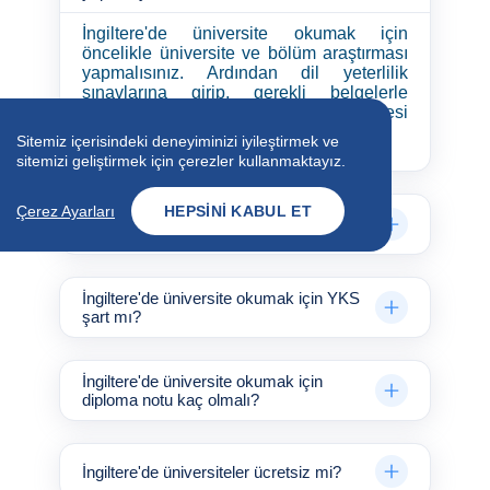
İngiltere'de üniversite okumak için
öncelikle üniversite ve bölüm araştırması
yapmalısınız. Ardından dil yeterlilik
sınavlarına girip, gerekli belgelerle
başvurunuzu tamamlayarak öğrenci vizesi
almanız gerekecektir.
Sitemiz içerisindeki deneyiminizi iyileştirmek ve
sitemizi geliştirmek için çerezler kullanmaktayız.
Çerez Ayarları
HEPSINI KABUL ET
İngiltere'de üniversite okumak için ne
gerekiyor?
İngiltere'de üniversite okumak için YKS
şart mı?
İngiltere'de üniversite okumak için
diploma notu kaç olmalı?
İngiltere'de üniversiteler ücretsiz mi?