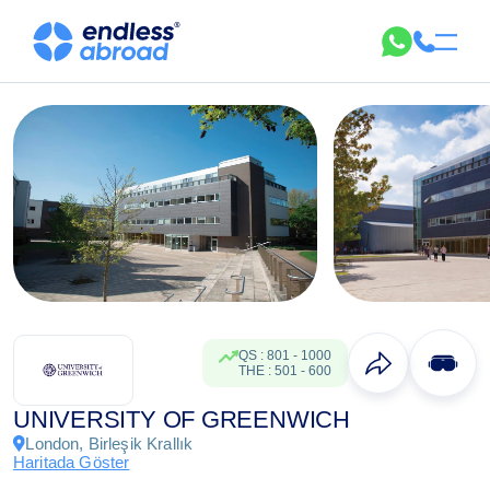
QS
:
801
-
1000
THE
:
501
-
600
UNIVERSITY OF GREENWICH
London, Birleşik Krallık
Haritada Göster