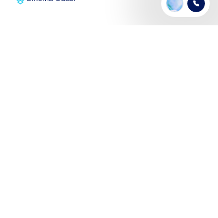
SEÇENEKLERİ GÖSTER
Şehir Hakkında
Murray House, 85 Piccadilly, Manchester M1
2DA, Birleşik Krallık
Manchester, İngiltere'nin Kuzey Batı bölgesinde
bulunan büyük bir şehirdir.Manchester, finans, ticaret,