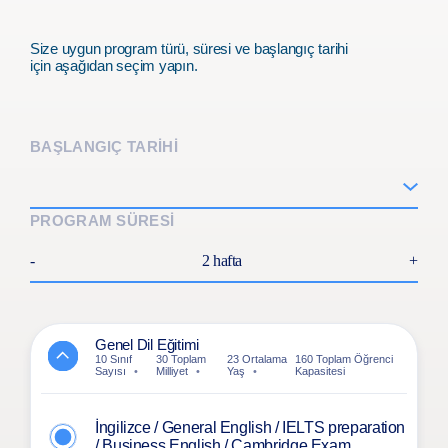
Size uygun program türü, süresi ve başlangıç tarihi
için aşağıdan seçim yapın.
BAŞLANGIÇ TARİHİ
PROGRAM SÜRESİ
-
2 hafta
+
Genel Dil Eğitimi
10 Sınıf
30 Toplam
23 Ortalama
160 Toplam Öğrenci
Sayısı
Milliyet
Yaş
Kapasitesi
İngilizce / General English / IELTS preparation
/ Business English / Cambridge Exam