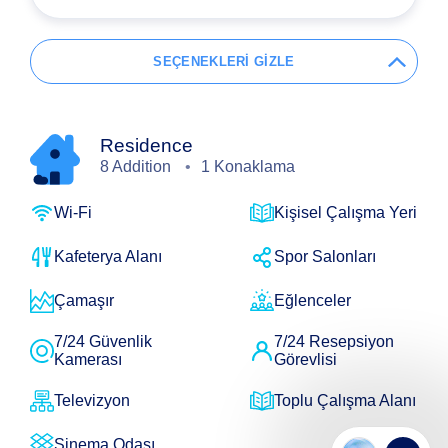
SEÇENEKLERİ GİZLE
Residence
8 Addition
1 Konaklama
Wi-Fi
Kişisel Çalışma Yeri
Kafeterya Alanı
Spor Salonları
Çamaşır
Eğlenceler
7/24 Güvenlik
7/24 Resepsiyon
Kamerası
Görevlisi
Televizyon
Toplu Çalışma Alanı
Sinema Odası