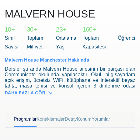
MALVERN HOUSE
10+
30+
23+
160+
Sınıf
Toplam
Ortalama
Toplam Öğrenci
Sayısı
Milliyet
Yaş
Kapasitesi
Malvern House Manchester Hakkında
Dersler şu anda Malvern House ailesinin bir parçası olan
Communicate okulunda yapılacaktır. Okul, bilgisayarlara
açık erişim, ücretsiz WiFi, kütüphane ve interaktif beyaz
tahta, masa tenisi ve konsol içeren 3 dinlenme odası
sunmaktadır. Öğretmenler TEFL eğitimlidir ve kısa dönem
DAHA FAZLA GÖR
dil programlarına yönelik özel eğitim alırlar. Kurs odak
noktası öğrencilerin ihtiyaçlarına göre ayarlanabilir.
Programlar
Konaklamalar
Detay
Konum
Yorumlar