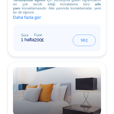
Yurtdışında eğitim
için yurtdışına giden öğrencilerin
en çok tercih ettiği konaklama türü
aile
yanı
konaklamasıdır. Aile yanında konaklamalar, yeni
bir dil öğrenir..
Daha fazla gör
Fiyat
Süre
1 hafta
200£
SEÇ