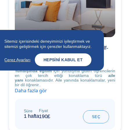
Sitemiz içerisindeki deneyiminizi iyileştirmek ve
sitemizi geliştirmek için çerezler kullanmaktayız.
Aile Yanı Konaklama / Single Room / Self-
Catering / Shared Bathroom / 18 Yaş ve
Üzeri
Çerez Ayarları
HEPSINI KABUL ET
Yurtdışında eğitim
için yurtdışına giden öğrencilerin
en çok tercih ettiği konaklama türü
aile
yanı
konaklamasıdır. Aile yanında konaklamalar, yeni
bir dil öğrenir..
Daha fazla gör
Fiyat
Süre
1 hafta
190£
SEÇ