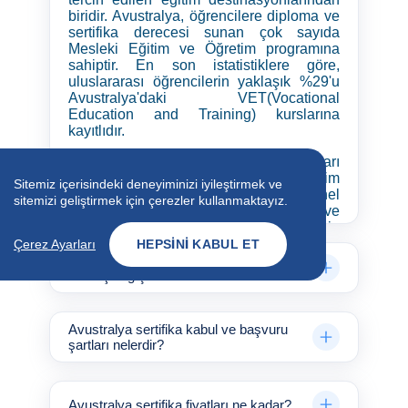
biridir. Avustralya, öğrencilere diploma ve
sertifika derecesi sunan çok sayıda
Mesleki Eğitim ve Öğretim programına
sahiptir. En son istatistiklere göre,
uluslararası öğrencilerin yaklaşık %29'u
Avustralya'daki VET(Vocational
Education and Training) kurslarına
kayıtlıdır.
Mesleki Eğitim ve Öğretim programları
(VET), Avustralya'daki yetkili eğitim
Sitemiz içerisindeki deneyiminizi iyileştirmek ve
kurumları tarafından sunulan profesyonel
sitemizi geliştirmek için çerezler kullanmaktayız.
kurslardır. Bu kurslar genellikle pratiktir ve
aşağıdaki alanlarda belirli bir meslek için
beceri ve bilgi oluşturmaya odaklanır:
Çerez Ayarları
HEPSINI KABUL ET
Avustralya sertifika Başvuru Dönemleri
ve Başlangıç Tarihleri nelerdir?
Güzellik ve Doğal terapi
Yapı & inşaat
Avustralya sertifika kabul ve başvuru
İşletme
şartları nelerdir?
Yemek ve Mutfak Sanatı
Otelcilik ve hizmet
Bilgi teknolojileri, Bilişim
Liderlik yönetimi
Avustralya sertifika fiyatları ne kadar?