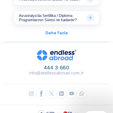
Pazarlama iletişimi
Sosyal Hizmetler
Spor ve Fitness
Avustralya'da Sertifika / Diploma
Seyahat ve Turizm
Programlarının Süresi ne kadardır?
Görsel Sanatlar
Daha Fazla
444 3 660
info@endlessabroad.com.tr