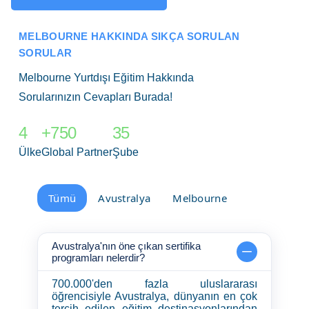
MELBOURNE HAKKINDA SIKÇA SORULAN
SORULAR
Melbourne Yurtdışı Eğitim Hakkında
Sorularınızın Cevapları Burada!
4
+750
35
Ülke
Global Partner
Şube
Tümü
Avustralya
Melbourne
Avustralya'nın öne çıkan sertifika
programları nelerdir?
700.000'den fazla uluslararası
öğrencisiyle Avustralya, dünyanın en çok
tercih edilen eğitim destinasyonlarından