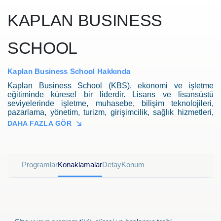
KAPLAN BUSINESS
SCHOOL
Kaplan Business School Hakkında
Kaplan Business School (KBS), ekonomi ve işletme
eğitiminde küresel bir liderdir. Lisans ve lisansüstü
seviyelerinde işletme, muhasebe, bilişim teknolojileri,
pazarlama, yönetim, turizm, girişimcilik, sağlık hizmetleri,
dijital yönetim, analitik, proje yönetimi ve liderlik dersleri
DAHA FAZLA GÖR
sunar. 80 yılı aşkın süredir öğrencilerin akademik ve kariyer
başarısına odaklanarak Kaplan'ın temel misyonu ve
değerleri oluşturmuştur. KBS Adelaide Kampüsü, büyük
şehir kültürü ile sakin yaşam tarzının ideal bir denge
Programlar
Konaklamalar
Detay
Konum
halinde bulunduğu bir ortam sunar ve Kampüs, Rundle
Mall ana alışveriş bölgesine dakikalar uzaklıkta merkezi bir
konumda yer alır, bu da öğrencilere kolay erişim
sağlamaktadır.