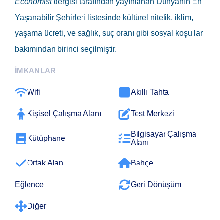
Economist
dergisi tarafından yayınlanan Dünyanın En
Yaşanabilir Şehirleri listesinde kültürel nitelik, iklim,
yaşama ücreti, ve sağlık, suç oranı gibi sosyal koşullar
bakımından birinci seçilmiştir.
İMKANLAR
Wifi
Akıllı Tahta
Kişisel Çalışma Alanı
Test Merkezi
Bilgisayar Çalışma
Kütüphane
Alanı
Ortak Alan
Bahçe
Eğlence
Geri Dönüşüm
Diğer