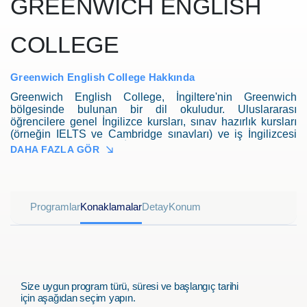
GREENWICH ENGLISH
COLLEGE
Greenwich English College Hakkında
Greenwich English College, İngiltere'nin Greenwich
bölgesinde bulunan bir dil okuludur. Uluslararası
öğrencilere genel İngilizce kursları, sınav hazırlık kursları
(örneğin IELTS ve Cambridge sınavları) ve iş İngilizcesi
gibi belirli amaçlar için İngilizce kursları sunmaktadır. Okul,
DAHA FAZLA GÖR
öğrencilerin akademik, mesleki veya kişisel amaçları
doğrultusunda İngilizce dil becerilerini geliştirmelerine
yardımcı olmak için yüksek kaliteli dil eğitimi ve destek
sunmayı amaçlamaktadır.
Programlar
Konaklamalar
Detay
Konum
Size uygun program türü, süresi ve başlangıç tarihi
için aşağıdan seçim yapın.