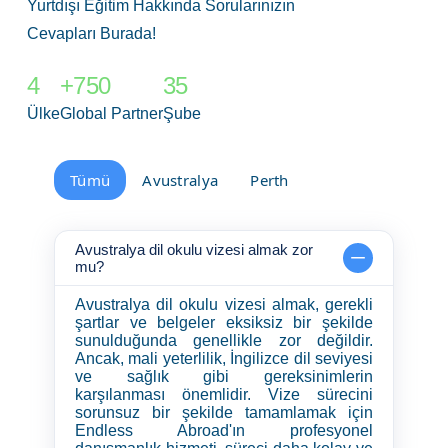
Yurtdışı Eğitim Hakkında Sorularınızın
Cevapları Burada!
4
+750
35
Ülke
Global Partner
Şube
Tümü
Avustralya
Perth
Avustralya dil okulu vizesi almak zor
mu?
Avustralya dil okulu vizesi almak, gerekli
şartlar ve belgeler eksiksiz bir şekilde
sunulduğunda genellikle zor değildir.
Ancak, mali yeterlilik, İngilizce dil seviyesi
ve sağlık gibi gereksinimlerin
karşılanması önemlidir. Vize sürecini
sorunsuz bir şekilde tamamlamak için
Endless Abroad'ın profesyonel