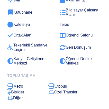
Wifi
Akıllı Tahta
Bilgisayar Çalışma
Kütüphane
Alanı
Kafeterya
Teras
Ortak Alan
Öğrenci Salonu
Tekerlekli Sandalye
Geri Dönüşüm
Erişimi
Kariyer Geliştirme
Öğrenci Destek
Merkezi
Merkezi
TOPLU TAŞIMA
Metro
Otobüs
Bisiklet
Özel Transfer
Diğer