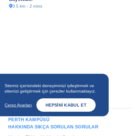
0.5 km - 2 mins
1 Program
Selected
Sitemiz içerisindeki deneyiminizi iyileştirmek ve
sitemizi geliştirmek için çerezler kullanmaktayız.
INFORMATION FORM
Çerez Ayarları
HEPSINI KABUL ET
PERTH KAMPÜSÜ
HAKKINDA SIKÇA SORULAN SORULAR