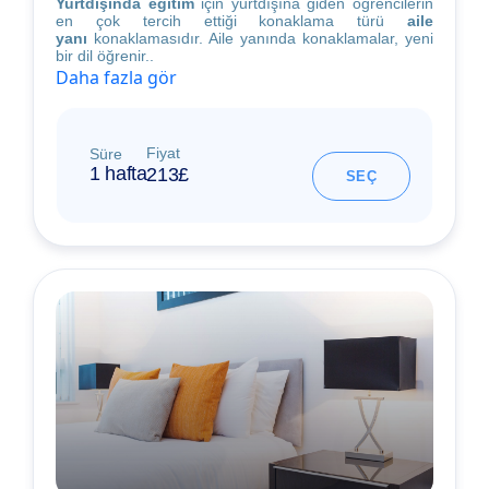
Yurtdışında eğitim
için yurtdışına giden öğrencilerin
en çok tercih ettiği konaklama türü
aile
yanı
konaklamasıdır. Aile yanında konaklamalar, yeni
bir dil öğrenir..
Daha fazla gör
Fiyat
Süre
1 hafta
213£
SEÇ