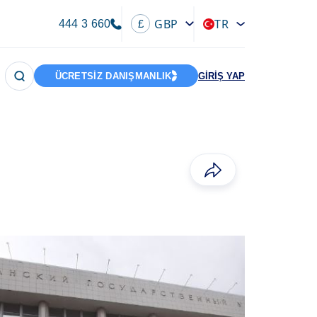
GBP
TR
444 3 660
£
ÜCRETSİZ DANIŞMANLIK
GİRİŞ YAP