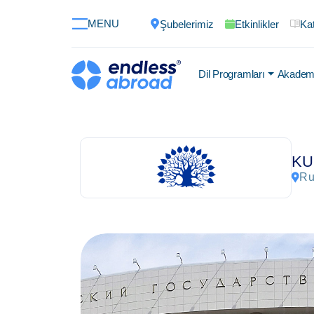
MENU
Şubelerimiz
Etkinlikler
Kat
Dil Programları
Akademi
KU
Ru