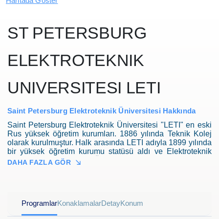
Haritada Göster
ST PETERSBURG
ELEKTROTEKNIK
UNIVERSITESI LETI
Saint Petersburg Elektroteknik Üniversitesi Hakkında
Saint Petersburg Elektroteknik Üniversitesi "LETI" en eski
Rus yüksek öğretim kurumları. 1886 yılında Teknik Kolej
olarak kurulmuştur. Halk arasında LETI adıyla 1899 yılında
bir yüksek öğretim kurumu statüsü aldı ve Elektroteknik
Enstitüsü olarak tanındı. Üniversitenin radyo mühendisliği,
DAHA FAZLA GÖR
telekomünikasyon, kontrol süreçleri, bilgisayar
mühendisliği ve BT, elektronik, biyomedikal mühendisliği,
yönetim ve dilbilim alanlarında eğitim programları vardır.
Ağustos 2016'da ETÜ “LETI”, beş Rus üniversitesini dünya
Programlar
Konaklamalar
Detay
Konum
sıralamasında ilk 100'e sokmayı amaçlayan bir Rus
akademik mükemmellik programı olan Proje 5-100'ün [1]