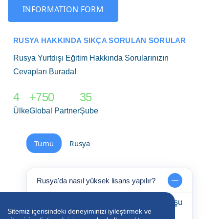
INFORMATION FORM
RUSYA HAKKINDA SIKÇA SORULAN SORULAR
Rusya Yurtdışı Eğitim Hakkında Sorularınızın
Cevapları Burada!
4
+750
35
Ülke
Global Partner
Şube
Tümü
Rusya
Rusya'da nasıl yüksek lisans yapılır?
Rusya’da yüksek lisans yapmak için şu
adımları takip etmelisiniz:
Sitemiz içerisindeki deneyiminizi iyileştirmek ve