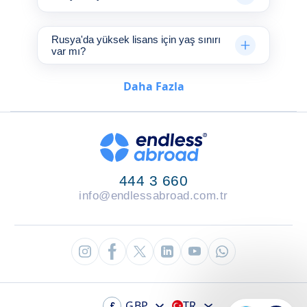
Rusya'da yüksek lisans için yaş sınırı
var mı?
Daha Fazla
444 3 660
info@endlessabroad.com.tr
GBP
TR
£