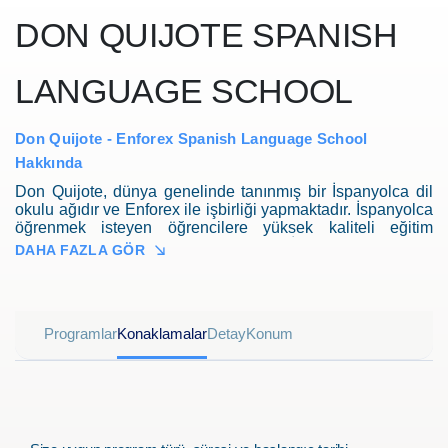
DON QUIJOTE SPANISH
LANGUAGE SCHOOL
Don Quijote - Enforex Spanish Language School
Hakkında
Don Quijote, dünya genelinde tanınmış bir İspanyolca dil
okulu ağıdır ve Enforex ile işbirliği yapmaktadır. İspanyolca
öğrenmek isteyen öğrencilere yüksek kaliteli eğitim
programları sunar. Don Quijote, İspanya ve Latin
DAHA FAZLA GÖR
Amerika'da birçok farklı destinasyonda bulunan
kampüsleriyle öne çıkar ve öğrencilere benzersiz bir dil ve
kültür deneyimi yaşatır. Her bir kampüs, öğrencilere tarihi
ve kültürel zenginlikleri keşfetme fırsatı sunan çeşitli
Programlar
Konaklamalar
Detay
Konum
olanaklarla donatılmıştır. İspanyolca dilini öğrenmek ve
geliştirmek isteyen öğrencilere zengin bir öğrenme
deneyimi sunar.