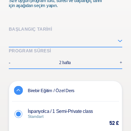
Size uygun program türü, süresi ve başlangıç tarihi
için aşağıdan seçim yapın.
BAŞLANGIÇ TARİHİ
PROGRAM SÜRESİ
-
2 hafta
+
Birebir Eğitim / Özel Ders
İspanyolca / 1 Semi-Private class
Standart
52 £