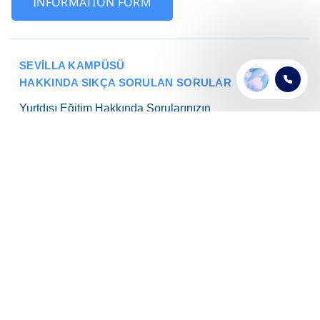
INFORMATION FORM
SEVILLA KAMPÜSÜ
HAKKINDA SIKÇA SORULAN SORULAR
Yurtdışı Eğitim Hakkında Sorularınızın
Cevapları Burada!
4
+750
35
Ülke
Global Partner
Şube
Tümü
İspanya
Sevilla
İspanya, dil okulu vizesi veriyor mu?
Evet. İspanya, dil okulu vizesi veriyor.