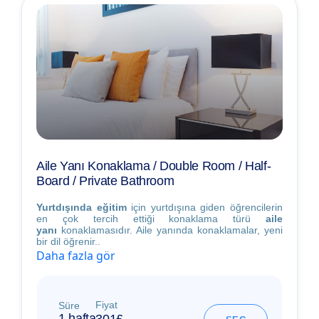
Aile Yanı Konaklama / Double Room / Half-
Board / Private Bathroom
Yurtdışında eğitim
için yurtdışına giden öğrencilerin
en çok tercih ettiği konaklama türü
aile
yanı
konaklamasıdır. Aile yanında konaklamalar, yeni
bir dil öğrenir..
Daha fazla gör
Fiyat
Süre
1 hafta
301£