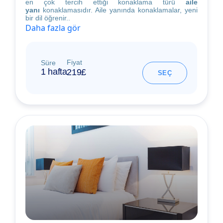
en çok tercih ettiği konaklama türü
aile
yanı
konaklamasıdır. Aile yanında konaklamalar, yeni
bir dil öğrenir..
Daha fazla gör
Fiyat
Süre
1 hafta
219£
SEÇ