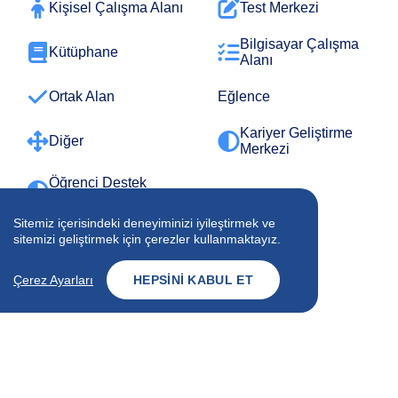
Kişisel Çalışma Alanı
Test Merkezi
Bilgisayar Çalışma
Kütüphane
Alanı
Ortak Alan
Eğlence
Kariyer Geliştirme
Diğer
Merkezi
Öğrenci Destek
Merkezi
Sitemiz içerisindeki deneyiminizi iyileştirmek ve
sitemizi geliştirmek için çerezler kullanmaktayız.
TOPLU TAŞIMA
Çerez Ayarları
HEPSINI KABUL ET
Otobüs
Bisiklet
Özel Transfer
Diğer