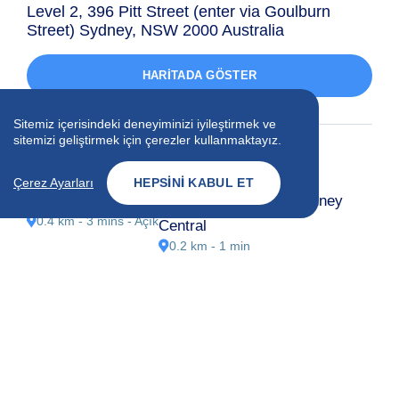
Level 2, 396 Pitt Street (enter via Goulburn
Street) Sydney, NSW 2000 Australia
HARITADA GÖSTER
Sitemiz içerisindeki deneyiminizi iyileştirmek ve
sitemizi geliştirmek için çerezler kullanmaktayız.
YAKINDAKI YERLER
Çerez Ayarları
HEPSINI KABUL ET
Vibe Hotel Sydney
Metro Hotel Marlow Sydney
0.4 km - 3 mins
- Açık
Central
0.2 km - 1 min