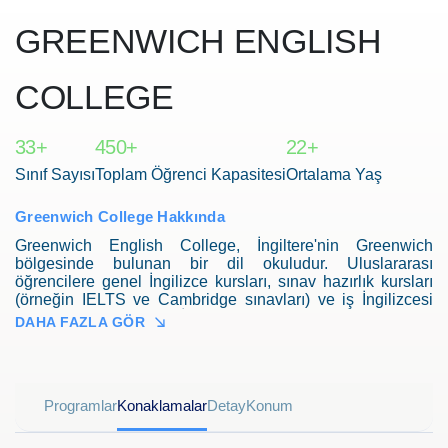
GREENWICH ENGLISH
COLLEGE
33+
450+
22+
Sınıf Sayısı
Toplam Öğrenci Kapasitesi
Ortalama Yaş
Greenwich College Hakkında
Greenwich English College, İngiltere'nin Greenwich
bölgesinde bulunan bir dil okuludur. Uluslararası
öğrencilere genel İngilizce kursları, sınav hazırlık kursları
(örneğin IELTS ve Cambridge sınavları) ve iş İngilizcesi
gibi belirli amaçlar için İngilizce kursları sunmaktadır. Okul,
DAHA FAZLA GÖR
öğrencilerin akademik, mesleki veya kişisel amaçları
doğrultusunda İngilizce dil becerilerini geliştirmelerine
yardımcı olmak için yüksek kaliteli dil eğitimi ve destek
sunmayı amaçlamaktadır.
Programlar
Konaklamalar
Detay
Konum