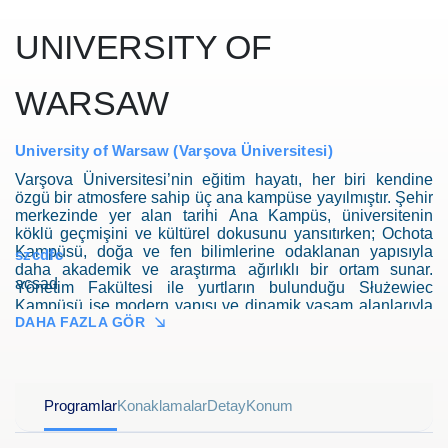
UNIVERSITY OF
WARSAW
University of Warsaw (Varşova Üniversitesi)
Varşova Üniversitesi’nin eğitim hayatı, her biri kendine
özgü bir atmosfere sahip üç ana kampüse yayılmıştır. Şehir
merkezinde yer alan tarihi Ana Kampüs, üniversitenin
köklü geçmişini ve kültürel dokusunu yansıtırken; Ochota
Kampüsü, doğa ve fen bilimlerine odaklanan yapısıyla
szcdfc
daha akademik ve araştırma ağırlıklı bir ortam sunar.
acsad
Yönetim Fakültesi ile yurtların bulunduğu Służewiec
Kampüsü ise modern yapısı ve dinamik yaşam alanlarıyla
DAHA FAZLA GÖR
öne çıkar. Bu üç kampüs, bulundukları semtlerin karakterini
yansıtarak öğrencilere farklı ama birbirini tamamlayan bir
üniversite deneyimi yaşatır.
Programlar
Konaklamalar
Detay
Konum