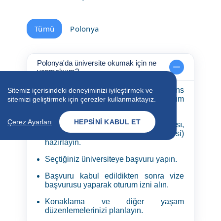
Tümü
Polonya
Polonya'da üniversite okumak için ne
yapmalıyım?
Polonya'da lisans veya yüksek lisans
Sitemiz içerisindeki deneyiminizi iyileştirmek ve
programları için bir üniversite ve bölüm
sitemizi geliştirmek için çerezler kullanmaktayız.
seçin.
Çerez Ayarları
HEPSINI KABUL ET
Gerekli belgelerinizi (lise diploması,
transkript, dil yeterlilik belgesi)
hazırlayın.
Seçtiğiniz üniversiteye başvuru yapın.
Başvuru kabul edildikten sonra vize
başvurusu yaparak oturum izni alın.
Konaklama ve diğer yaşam
düzenlemelerinizi planlayın.