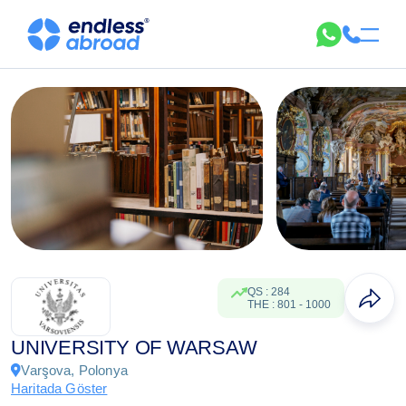
QS
:
284
THE
:
801
-
1000
UNIVERSITY OF WARSAW
Varşova, Polonya
Haritada Göster