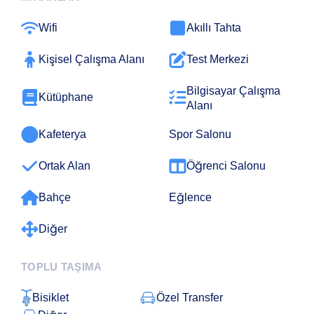
Wifi
Akıllı Tahta
Test Merkezi
Kişisel Çalışma Alanı
Bilgisayar Çalışma
Kütüphane
Alanı
Kafeterya
Spor Salonu
Ortak Alan
Öğrenci Salonu
Bahçe
Eğlence
Diğer
TOPLU TAŞIMA
Bisiklet
Özel Transfer