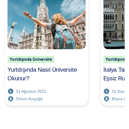
Yurtdışında Üniversite
Yurtdışında 
Yurtdışında Nasıl Üniversite
İtalya Tari
Okunur?
Eşsiz Ruhu
Okulları
31 Ağustos 2021
31 Kasım
Orhun Koçyiğit
Büşra Çe