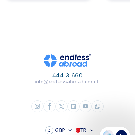
444 3 660
info@endlessabroad.com.tr
GBP
TR
£