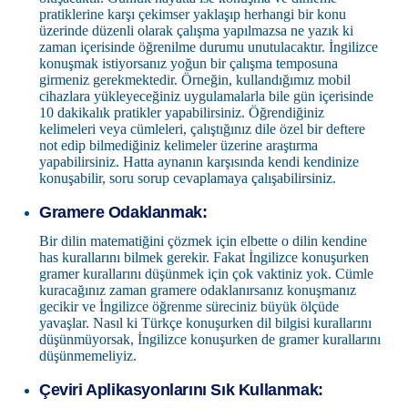
pratiklerine karşı çekimser yaklaşıp herhangi bir konu
üzerinde düzenli olarak çalışma yapılmazsa ne yazık ki
zaman içerisinde öğrenilme durumu unutulacaktır. İngilizce
konuşmak istiyorsanız yoğun bir çalışma temposuna
girmeniz gerekmektedir. Örneğin, kullandığımız mobil
cihazlara yükleyeceğiniz uygulamalarla bile gün içerisinde
10 dakikalık pratikler yapabilirsiniz. Öğrendiğiniz
kelimeleri veya cümleleri, çalıştığınız dile özel bir deftere
not edip bilmediğiniz kelimeler üzerine araştırma
yapabilirsiniz. Hatta aynanın karşısında kendi kendinize
konuşabilir, soru sorup cevaplamaya çalışabilirsiniz.
Gramere Odaklanmak:
Bir dilin matematiğini çözmek için elbette o dilin kendine
has kurallarını bilmek gerekir. Fakat İngilizce konuşurken
gramer kurallarını düşünmek için çok vaktiniz yok. Cümle
kuracağınız zaman gramere odaklanırsanız konuşmanız
gecikir ve İngilizce öğrenme süreciniz büyük ölçüde
yavaşlar. Nasıl ki Türkçe konuşurken dil bilgisi kurallarını
düşünmüyorsak, İngilizce konuşurken de gramer kurallarını
düşünmemeliyiz.
Çeviri Aplikasyonlarını Sık Kullanmak: