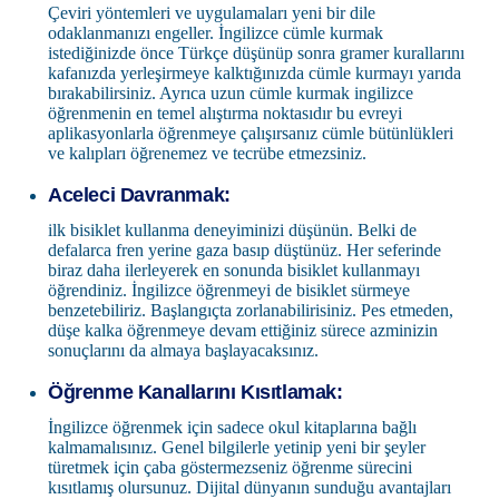
Çeviri yöntemleri ve uygulamaları yeni bir dile
odaklanmanızı engeller. İngilizce cümle kurmak
istediğinizde önce Türkçe düşünüp sonra gramer kurallarını
kafanızda yerleşirmeye kalktığınızda cümle kurmayı yarıda
bırakabilirsiniz. Ayrıca uzun cümle kurmak ingilizce
öğrenmenin en temel alıştırma noktasıdır bu evreyi
aplikasyonlarla öğrenmeye çalışırsanız cümle bütünlükleri
ve kalıpları öğrenemez ve tecrübe etmezsiniz.
Aceleci Davranmak:
ilk bisiklet kullanma deneyiminizi düşünün. Belki de
defalarca fren yerine gaza basıp düştünüz. Her seferinde
biraz daha ilerleyerek en sonunda bisiklet kullanmayı
öğrendiniz. İngilizce öğrenmeyi de bisiklet sürmeye
benzetebiliriz. Başlangıçta zorlanabilirisiniz. Pes etmeden,
düşe kalka öğrenmeye devam ettiğiniz sürece azminizin
sonuçlarını da almaya başlayacaksınız.
Öğrenme Kanallarını Kısıtlamak:
İngilizce öğrenmek için sadece okul kitaplarına bağlı
kalmamalısınız. Genel bilgilerle yetinip yeni bir şeyler
türetmek için çaba göstermezseniz öğrenme sürecini
kısıtlamış olursunuz. Dijital dünyanın sunduğu avantajları