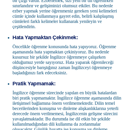
bir çizgi vardır. Ezberlemek, sizi yeni bir dil öğrenirken
sınırlandırır ve gelişiminizi olumsuz etkiler. Bu nedenle
ezber yapmak yerine öğrenmeniz gereken yeni kelimeleri
cümle içinde kullanmaya gayret edin, belirli kalıplaşmış
cümleleri farklı kelimeler kullanarak yenileyin ve
çeşitlendirin.
Hata Yapmaktan Çekinmek:
Öncelikle öğrenme konusunda hata yapıyoruz. Öğrenme
aşamasında hata yapmaktan çekiniyoruz. Bu nedenle
kusursuz bir şekilde İngilizce öğrenmeye çalışırken
olduğumuz yerde sayıyoruz. Hata yaparak öğrenileceği
düşüncesiyle barıştığınız zaman İngilizceyi öğrenmeye
başladığınızı fark edeceksiniz.
Pratik Yapmamak:
İngilizce öğrenme sürecinde yapılan en büyük hatalardan
biri pratik yapmamaktır. İngilizce öğrenme aşamasında dilin
iletişimsel bağlamına önem verilmemektedir. Dilin temel
becerilerinden konuşma ve dinleme alışkanlıklarına yeterli
derecede önem verilmemesi, İngilizcenin gelişme sürecini
yavaşlatmaktadır. Bu durumda ise dil etkin bir şekilde
kullanılmadığından dili kullanma da zorlanmalar
oluşacaktır. Günlük hayatta ise konuşma ve dinleme