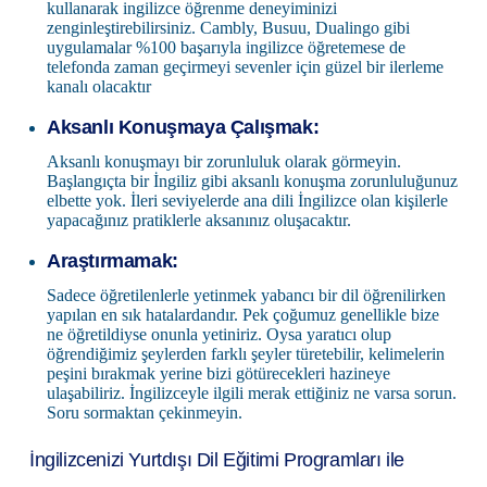
kullanarak ingilizce öğrenme deneyiminizi
zenginleştirebilirsiniz. Cambly, Busuu, Dualingo gibi
uygulamalar %100 başarıyla ingilizce öğretemese de
telefonda zaman geçirmeyi sevenler için güzel bir ilerleme
kanalı olacaktır
Aksanlı Konuşmaya Çalışmak:
Aksanlı konuşmayı bir zorunluluk olarak görmeyin.
Başlangıçta bir İngiliz gibi aksanlı konuşma zorunluluğunuz
elbette yok. İleri seviyelerde ana dili İngilizce olan kişilerle
yapacağınız pratiklerle aksanınız oluşacaktır.
Araştırmamak:
Sadece öğretilenlerle yetinmek yabancı bir dil öğrenilirken
yapılan en sık hatalardandır. Pek çoğumuz genellikle bize
ne öğretildiyse onunla yetiniriz. Oysa yaratıcı olup
öğrendiğimiz şeylerden farklı şeyler türetebilir, kelimelerin
peşini bırakmak yerine bizi götürecekleri hazineye
ulaşabiliriz. İngilizceyle ilgili merak ettiğiniz ne varsa sorun.
Soru sormaktan çekinmeyin.
İngilizcenizi Yurtdışı Dil Eğitimi Programları ile