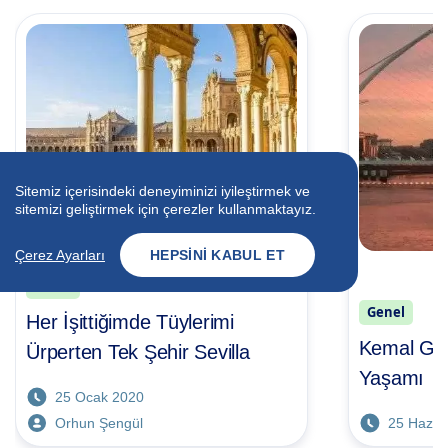
Sitemiz içerisindeki deneyiminizi iyileştirmek ve
sitemizi geliştirmek için çerezler kullanmaktayız.
Çerez Ayarları
HEPSINI KABUL ET
Genel
Genel
Her İşittiğimde Tüylerimi
Kemal Gök
Ürperten Tek Şehir Sevilla
Yaşamı
25 Ocak 2020
Orhun Şengül
25 Hazir