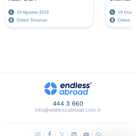
19 Ağustos 2024
19 Ocak 
Özlem Toraman
Özlem T
444 3 660
info@endlessabroad.com.tr