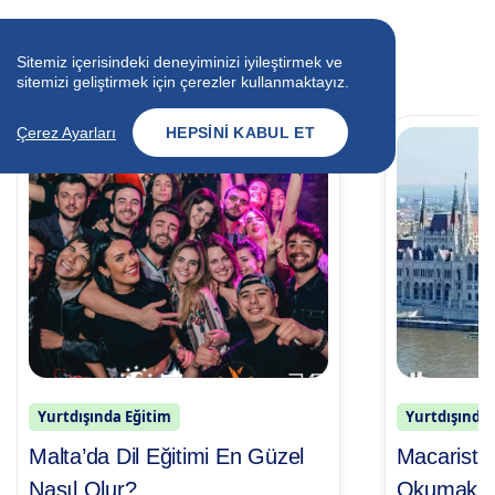
İlgili Blog Yazıları
Sitemiz içerisindeki deneyiminizi iyileştirmek ve
Uzmanlarımızdan İpuçları
sitemizi geliştirmek için çerezler kullanmaktayız.
Çerez Ayarları
HEPSINI KABUL ET
Yurtdışında Eğitim
Yurtdışında 
Malta’da Dil Eğitimi En Güzel
Macaristan
Nasıl Olur?
Okumak İç