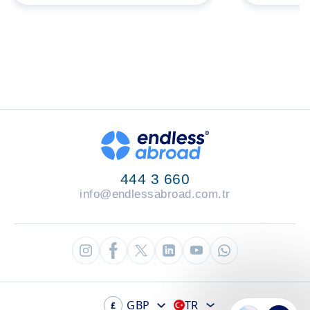
444 3 660
info@endlessabroad.com.tr
GBP
TR
£