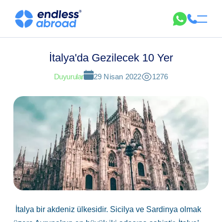
İtalya'da Gezilecek 10 Yer
Duyurular
29 Nisan 2022
1276
İtalya bir akdeniz ülkesidir. Sicilya ve Sardinya olmak