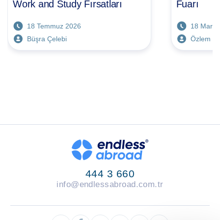
Work and Study Fırsatları
Fuarı
18 Temmuz 2026
18 Mart 
Büşra Çelebi
Özlem T
444 3 660
info@endlessabroad.com.tr