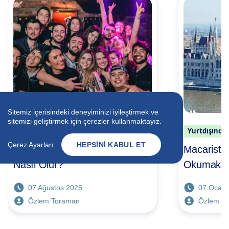
Sitemiz içerisindeki deneyiminizi iyileştirmek ve
sitemizi geliştirmek için çerezler kullanmaktayız.
Yurtdışında Eğitim
Yurtdışında 
Çerez Ayarları
HEPSINI KABUL ET
Malta’da Dil Eğitimi En Güzel
Macaristan
Nasıl Olur?
Okumak İç
07 Ağustos 2025
07 Ocak 
Özlem Toraman
Özlem T