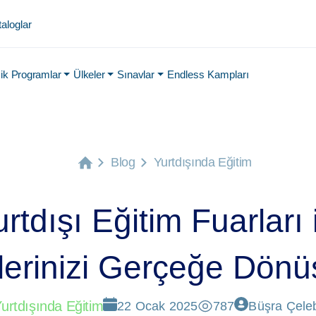
aloglar
k Programlar
Ülkeler
Sınavlar
Endless Kampları
Blog
Yurtdışında Eğitim
rtdışı Eğitim Fuarları 
lerinizi Gerçeğe Dönü
urtdışında Eğitim
22 Ocak 2025
787
Büşra Çele