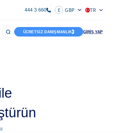
GBP
TR
444 3 660
£
ÜCRETSİZ DANIŞMANLIK
GİRİŞ YAP
ile
ştürün
bi