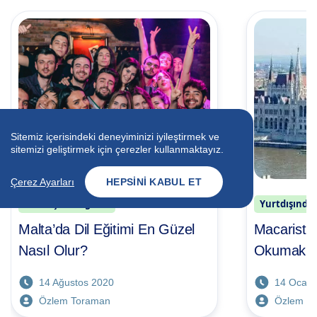
Sitemiz içerisindeki deneyiminizi iyileştirmek ve
sitemizi geliştirmek için çerezler kullanmaktayız.
Çerez Ayarları
HEPSINI KABUL ET
Yurtdışında Eğitim
Yurtdışında 
Malta’da Dil Eğitimi En Güzel
Macaristan
Nasıl Olur?
Okumak İç
14 Ağustos 2020
14 Ocak 
Özlem Toraman
Özlem T