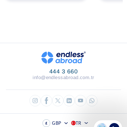
444 3 660
info@endlessabroad.com.tr
GBP
TR
£