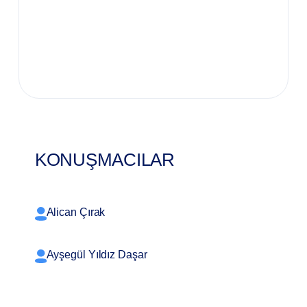
KONUŞMACILAR
Alican Çırak
Ayşegül Yıldız Daşar