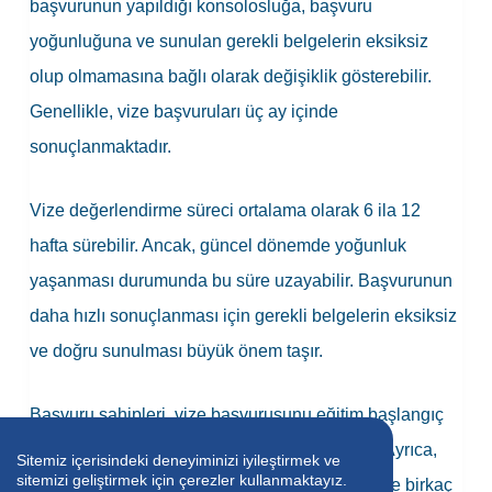
başvurunun yapıldığı konsolosluğa, başvuru
yoğunluğuna ve sunulan gerekli belgelerin eksiksiz
olup olmamasına bağlı olarak değişiklik gösterebilir.
Genellikle, vize başvuruları üç ay içinde
sonuçlanmaktadır.
Vize değerlendirme süreci ortalama olarak 6 ila 12
hafta sürebilir. Ancak, güncel dönemde yoğunluk
yaşanması durumunda bu süre uzayabilir. Başvurunun
daha hızlı sonuçlanması için gerekli belgelerin eksiksiz
ve doğru sunulması büyük önem taşır.
Başvuru sahipleri, vize başvurusunu eğitim başlangıç
tarihinden en az üç ay içinde tamamlamalıdır. Ayrıca,
Sitemiz içerisindeki deneyiminizi iyileştirmek ve
sitemizi geliştirmek için çerezler kullanmaktayız.
vize sonucu çıktığında pasaport teslim süreci de birkaç