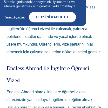
Sitemiz içerisindeki deneyiminizi iyileştirmek ve
sitemizi geliştirmek için çerezler kullanmaktayız.
Kısa süreli öğrenci vizesi (Short-Term Study Visa)
sahipleri ise çalışma iznine sahip değildir.
Çerez Ayarları
HEPSINI KABUL ET
İngiltere'de öğrenci vizesi ile çalışmak, yalnızca
belirlenen saatler dahilinde ve yasal işlerde olmak
üzere mümkündür. Öğrencilerin, vize şartlarını ihlal
etmemek için çalışma saatlerine dikkat etmeleri gerekir.
Endless Abroad ile İngiltere Öğrenci
Vizesi
Endless Abroad olarak, İngiltere öğrenci vizesi
sürecinizde yanınızdayız! İngiltere’de eğitim almak
isteyen öğrenciler için vize başvuru sürecini eksiksiz ve