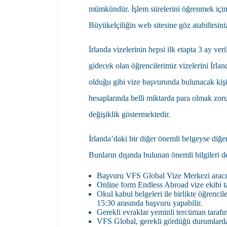
mümkündür. İşlem sürelerini öğrenmek için
Büyükelçiliğin web sitesine göz atabilirsini
İrlanda vizelerinin hepsi ilk etapta 3 ay ve
gidecek olan öğrencilerimiz vizelerini İrla
olduğu gibi vize başvurunda bulunacak kişil
hesaplarında belli miktarda para olmak zor
değişiklik göstermektedir.
İrlanda’daki bir diğer önemli belgeyse diğe
Bunların dışında bulunan önemli bilgileri de
Başvuru VFS Global Vize Merkezi aracıl
Online form Endless Abroad vize ekibi t
Okul kabul belgeleri ile birlikte öğrencil
15:30 arasında başvuru yapabilir.
Gerekli evraklar yeminli tercüman tarafın
VFS Global, gerekli gördüğü durumlarda 