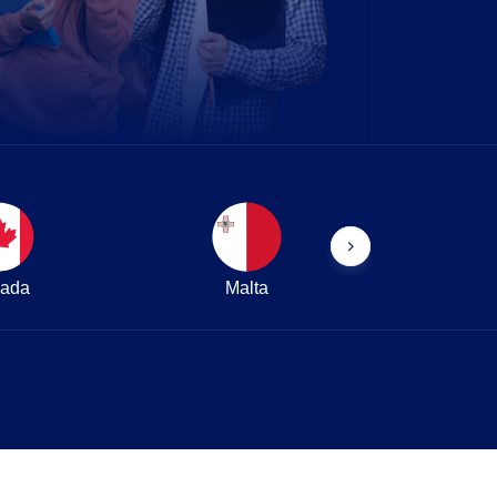
ada
Malta
İrl