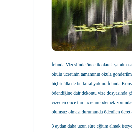
İrlanda Vizesi’nde öncelik olarak yapılmas
okulu ücretinin tamamının okula gönderilme
hiçbir ülkede bu kural yoktur. İrlanda Kons
ödendiğine dair dekontu vize dosyasında gör
vizeden önce tüm ücretini ödemek zorundadı
olumsuz olması durumunda ödenilen ücret ö
3 aydan daha uzun süre eğitim almak isteyen