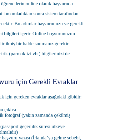
n öğrencilerin online olarak başvuruda
ni tamamladıktan sonra sistem tarafından
kecektir. Bu adımlar başvurunuzu ve gerekli
bi bilgileri içerir. Online başvurunuzun
elirtilmiş bir halde sunmanız gerekir.
rik (parmak izi vb.) bilgilerinizi de
vuru için Gerekli Evraklar
k için gereken evraklar aşağıdaki gibidir:
u çıktısı
rik fotoğraf (yakın zamanda çekilmiş
(pasaport geçerlilik süresi ülkeye
olmalıdır)
ir başvuru yazısı (İrlanda’ya gelme sebebi,