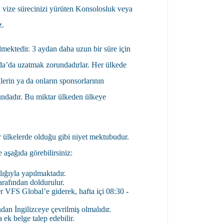
 vize sürecinizi yürüten Konsolosluk veya
z.
rilmektedir. 3 aydan daha uzun bir süre için
nda’da uzatmak zorundadırlar. Her ülkede
erin ya da onların sponsorlarının
undadır. Bu miktar ülkeden ülkeye
r ülkelerde olduğu gibi niyet mektubudur.
 aşağıda görebilirsiniz:
ığıyla yapılmaktadır.
arafından doldurulur.
er VFS Global’e giderek, hafta içi 08:30 -
dan İngilizceye çevrilmiş olmalıdır.
ek belge talep edebilir.