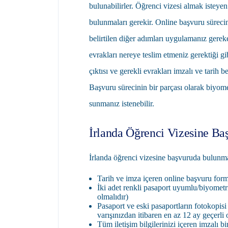
bulunabilirler. Öğrenci vizesi almak isteye
bulunmaları gerekir. Online başvuru süreci
belirtilen diğer adımları uygulamanız gere
evrakları nereye teslim etmeniz gerektiği gi
çıktısı ve gerekli evrakları imzalı ve tarih b
Başvuru sürecinin bir parçası olarak biyomet
sunmanız istenebilir.
İrlanda Öğrenci Vizesine Baş
İrlanda öğrenci vizesine başvuruda bulunma
Tarih ve imza içeren online başvuru form
İki adet renkli pasaport uyumlu/biyomet
olmalıdır)
Pasaport ve eski pasaportların fotokopisi 
varışınızdan itibaren en az 12 ay geçerli 
Tüm iletişim bilgilerinizi içeren imzalı b