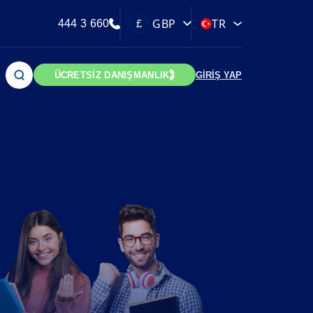
GBP
TR
444 3 660
£
ÜCRETSİZ DANIŞMANLIK
GİRİŞ YAP