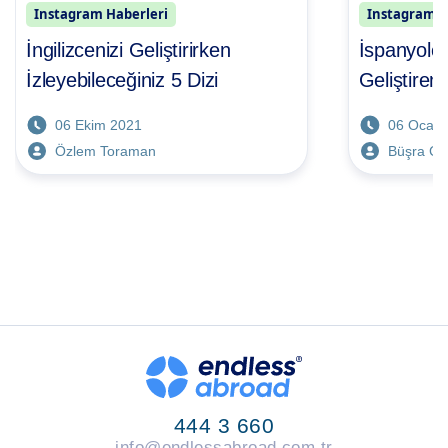
Instagram Haberleri
Instagram H
İngilizcenizi Geliştirirken
İspanyolc
İzleyebileceğiniz 5 Dizi
Geliştiren 
06 Ekim 2021
06 Ocak 
Özlem Toraman
Büşra Çe
444 3 660
info@endlessabroad.com.tr