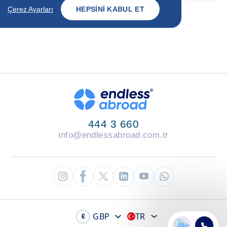
Çerez Ayarları
HEPSINI KABUL ET
444 3 660
info@endlessabroad.com.tr
GBP
TR
£