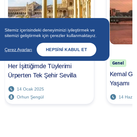
Sitemiz içerisindeki deneyiminizi iyileştirmek ve
sitemizi geliştirmek için çerezler kullanmaktayız.
Çerez Ayarları
HEPSINI KABUL ET
Genel
Genel
Her İşittiğimde Tüylerimi
Kemal Gök
Ürperten Tek Şehir Sevilla
Yaşamı
14 Ocak 2025
Orhun Şengül
14 Hazir