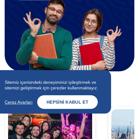
Sitemiz içerisindeki deneyiminizi iyileştirmek ve
İlgili Blog Yazıları
sitemizi geliştirmek için çerezler kullanmaktayız.
Uzmanlarımızdan İpuçları
Çerez Ayarları
HEPSINI KABUL ET