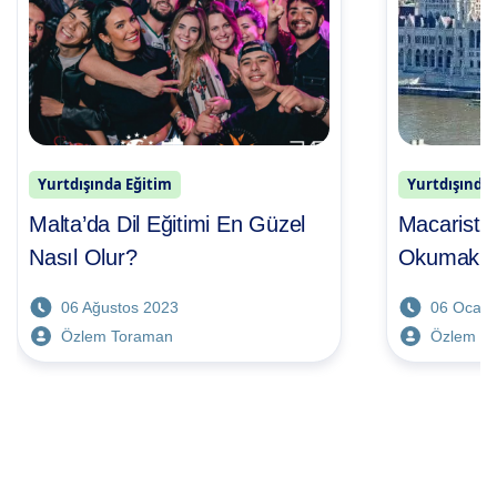
Yurtdışında Eğitim
Yurtdışında 
Malta’da Dil Eğitimi En Güzel
Macaristan
Nasıl Olur?
Okumak İç
06 Ağustos 2023
06 Ocak 
Özlem Toraman
Özlem T